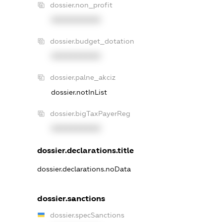
dossier.non_profit
XXXXXXXXXX
dossier.budget_dotation
XXXXXXXXXX
dossier.palne_akciz
dossier.notInList
dossier.bigTaxPayerReg
XXXXXXXXXX
dossier.declarations.title
dossier.declarations.noData
dossier.sanctions
dossier.specSanctions