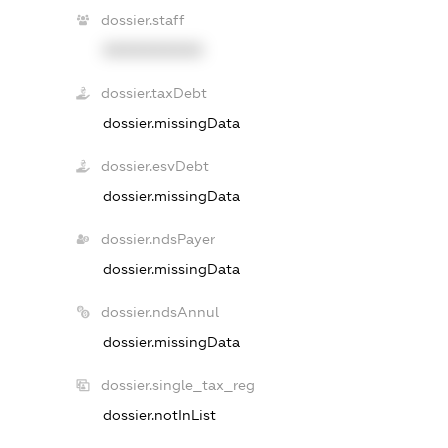
dossier.staff
XXXXXXXXXX
dossier.taxDebt
dossier.missingData
dossier.esvDebt
dossier.missingData
dossier.ndsPayer
dossier.missingData
dossier.ndsAnnul
dossier.missingData
dossier.single_tax_reg
dossier.notInList