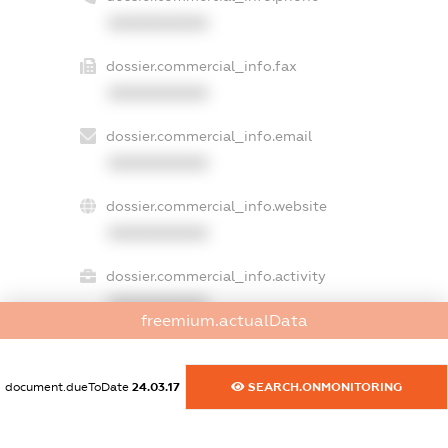
XXXXXXXXXX
dossier.commercial_info.fax
XXXXXXXXXX
dossier.commercial_info.email
XXXXXXXXXX
dossier.commercial_info.website
XXXXXXXXXX
dossier.commercial_info.activity
XXXXXXXXXX
freemium.actualData
document.dueToDate
24.03.17
SEARCH.ONMONITORING
freemium.exampleText_1
freemium.exampleText_2
freemium.anonymousPerSearch2