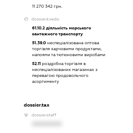
11 270 342 грн.
dossier.kveds:
61.10.2
діяльність морського
вантажного транспорту
51.39.0
неспеціалізована оптова
торгівля харчовими продуктами,
напоями та тютюновими виробами
52.11
роздрібна торгівля в
неспеціалізованих магазинах з
перевагою продовольчого
асортименту
dossier.tax
dossier.staff
XXXXXXXXXX