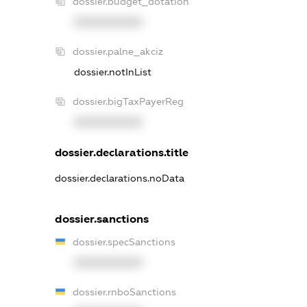
dossier.budget_dotation
XXXXXXXXXX
dossier.palne_akciz
dossier.notInList
dossier.bigTaxPayerReg
XXXXXXXXXX
dossier.declarations.title
dossier.declarations.noData
dossier.sanctions
dossier.specSanctions
XXXXXXXXXX
dossier.rnboSanctions