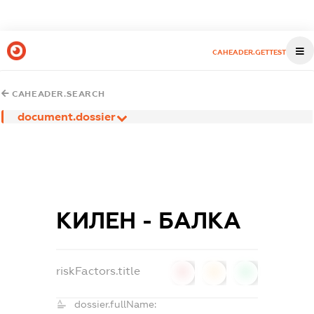
CAHEADER.GETTEST
CAHEADER.SEARCH
document.dossier
КИЛЕН - БАЛКА
riskFactors.title
0
0
0
dossier.fullName: