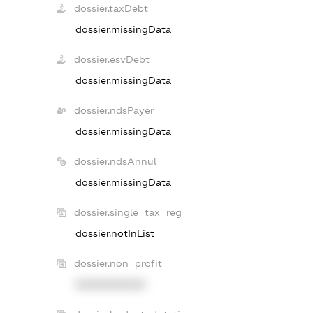
dossier.taxDebt
dossier.missingData
dossier.esvDebt
dossier.missingData
dossier.ndsPayer
dossier.missingData
dossier.ndsAnnul
dossier.missingData
dossier.single_tax_reg
dossier.notInList
dossier.non_profit
XXXXXXXXXX