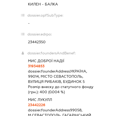
КИЛЕН - БАЛКА
dossier.opfSubType:
-
dossier.edrpo:
23442350
dossier.foundersAndBenef:
МИС ДОБРОЇ НАДІЇ
31934853
dossier.founderAddress
УКРАЇНА,
99014, МІСТО СЕВАСТОПОЛЬ,
ВУЛИЦЯ РИБАКІВ, БУДИНОК 5
Розмір внеску до статутного фонду
(грн.):
400
(0.004 %)
МИС ЛУКУЛЛ
23442226
dossier.founderAddress
99058,
М.СЕВАСТОПОЛЬ, ГАГАРІНСЬКИЙ,