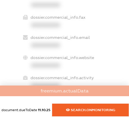
XXXXXXXXXX
dossier.commercial_info.fax
XXXXXXXXXX
dossier.commercial_info.email
XXXXXXXXXX
dossier.commercial_info.website
XXXXXXXXXX
dossier.commercial_info.activity
XXXXXXXXXX
freemium.actualData
document.dueToDate
11.10.25
SEARCH.ONMONITORING
freemium.exampleText_1
freemium.exampleText_2
freemium.anonymousPerSearch2