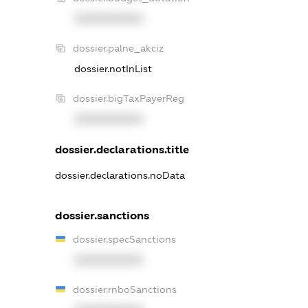
XXXXXXXXXX
dossier.palne_akciz
dossier.notInList
dossier.bigTaxPayerReg
XXXXXXXXXX
dossier.declarations.title
dossier.declarations.noData
dossier.sanctions
dossier.specSanctions
XXXXXXXXXX
dossier.rnboSanctions