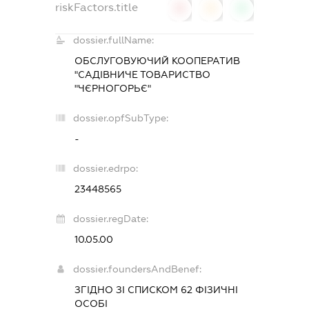
riskFactors.title
0
0
0
dossier.fullName:
ОБСЛУГОВУЮЧИЙ КООПЕРАТИВ
"САДІВНИЧЕ ТОВАРИСТВО
"ЧЄРНОГОРЬЄ"
dossier.opfSubType:
-
dossier.edrpo:
23448565
dossier.regDate:
10.05.00
dossier.foundersAndBenef:
ЗГІДНО ЗІ СПИСКОМ 62 ФІЗИЧНІ
ОСОБІ