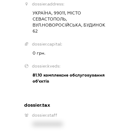
dossier.address:
УКРАЇНА, 99011, МІСТО
СЕВАСТОПОЛЬ,
ВУЛ.НОВОРОСІЙСЬКА, БУДИНОК
62
dossier.capital:
0 грн.
dossier.kveds:
81.10
комплексне обслуговування
об'єктів
dossier.tax
dossier.staff
XXXXXXXXXX