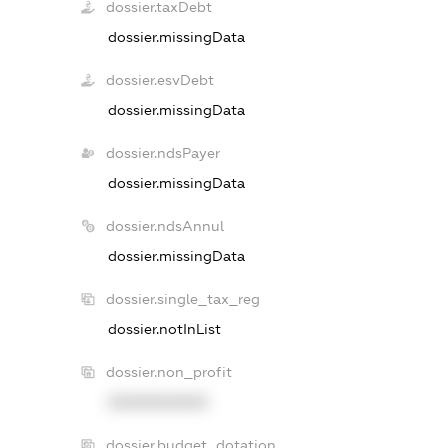
dossier.taxDebt
dossier.missingData
dossier.esvDebt
dossier.missingData
dossier.ndsPayer
dossier.missingData
dossier.ndsAnnul
dossier.missingData
dossier.single_tax_reg
dossier.notInList
dossier.non_profit
XXXXXXXXXX
dossier.budget_dotation