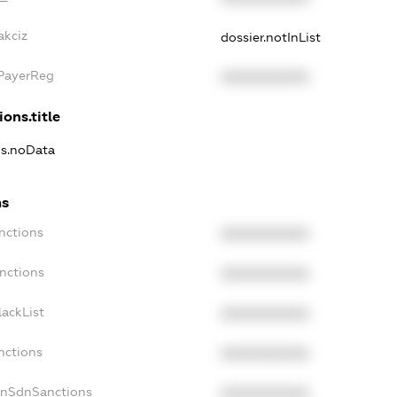
akciz
dossier.notInList
xPayerReg
XXXXXXXXXX
ions.title
ns.noData
ns
nctions
XXXXXXXXXX
nctions
XXXXXXXXXX
ackList
XXXXXXXXXX
nctions
XXXXXXXXXX
onSdnSanctions
XXXXXXXXXX