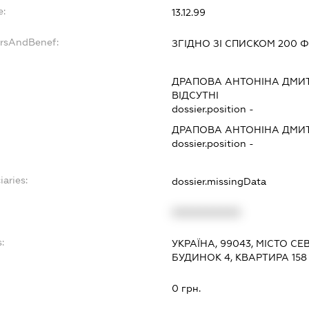
e:
13.12.99
ersAndBenef:
ЗГІДНО ЗІ СПИСКОМ 200 Ф
ДРАПОВА АНТОНІНА ДМИ
ВІДСУТНІ
dossier.position -
ДРАПОВА АНТОНІНА ДМИ
dossier.position -
iaries:
dossier.missingData
XXXXXXXXXX
:
УКРАЇНА, 99043, МІСТО С
БУДИНОК 4, КВАРТИРА 158
0 грн.