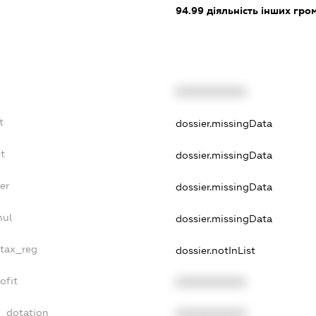
94.99
діяльність інших грома
XXXXXXXXXX
t
dossier.missingData
t
dossier.missingData
er
dossier.missingData
nul
dossier.missingData
_tax_reg
dossier.notInList
ofit
XXXXXXXXXX
t_dotation
XXXXXXXXXX