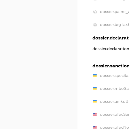
dossier.palne_
dossier.bigTa
dossier.declarat
dossier.declaratio
dossier.sanctio
dossier.specSa
dossier.rnboSa
dossier.amkuBl
dossier.ofacSa
dossier.ofacN