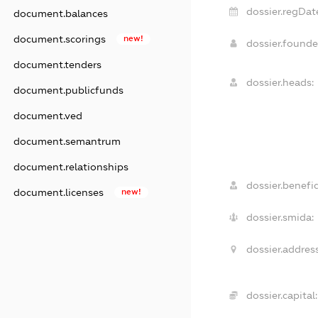
dossier.regDat
document.balances
document.scorings
new!
dossier.found
document.tenders
dossier.heads:
document.publicfunds
document.ved
document.semantrum
document.relationships
dossier.benefic
document.licenses
new!
dossier.smida:
dossier.address
dossier.capital: