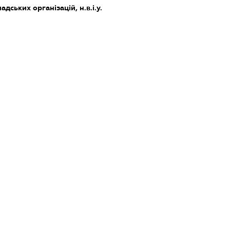
дських організацій, н.в.і.у.