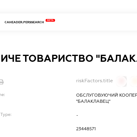
BETA
CAHEADER.PERSSEARCH
НИЧЕ ТОВАРИСТВО "БАЛАК
riskFactors.title
0
0
me:
ОБСЛУГОВУЮЧИЙ КООПЕР
"БАЛАКЛАВЕЦ"
bType:
-
23448571