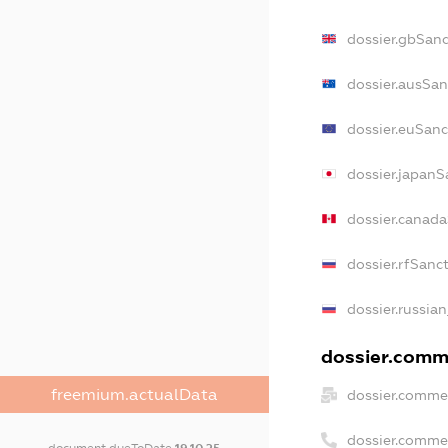
dossier.gbSanc
dossier.ausSan
dossier.euSanc
dossier.japanS
dossier.canad
dossier.rfSanc
dossier.russian
dossier.comme
freemium.actualData
dossier.commer
dossier.comme
document.dueToDate
19.10.25