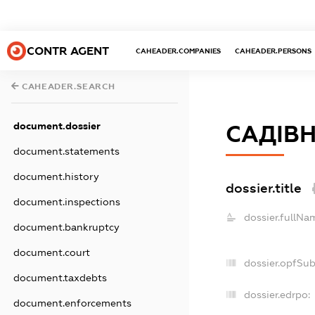
CONTR AGENT
CAHEADER.COMPANIES
CAHEADER.PERSONS
CAHEADER.SEARCH
document.dossier
САДІВ
document.statements
document.history
dossier.title
document.inspections
dossier.fullNa
document.bankruptcy
document.court
dossier.opfSu
document.taxdebts
dossier.edrpo:
document.enforcements