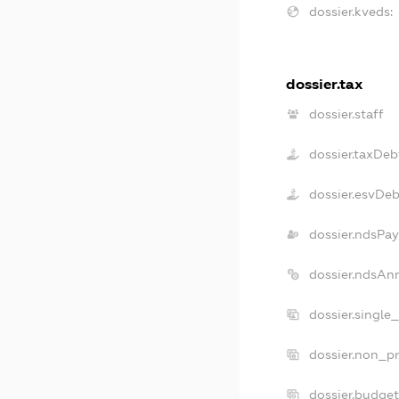
dossier.kveds:
dossier.tax
dossier.staff
dossier.taxDeb
dossier.esvDeb
dossier.ndsPay
dossier.ndsAn
dossier.single
dossier.non_pr
dossier.budge