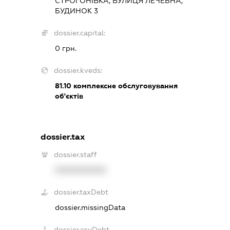
СТРОГОНІВКА, ВУЛИЦЯ ЛЕЧЕБНА,
БУДИНОК 3
dossier.capital:
0 грн.
dossier.kveds:
81.10
комплексне обслуговування
об'єктів
dossier.tax
dossier.staff
XXXXXXXXXX
dossier.taxDebt
dossier.missingData
dossier.esvDebt