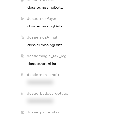
dossier.missingData
dossier.ndsPayer
dossier.missingData
dossier.ndsAnnul
dossier.missingData
dossier.single_tax_reg
dossier.notInList
dossier.non_profit
XXXXXXXXXX
dossier.budget_dotation
XXXXXXXXXX
dossier.palne_akciz