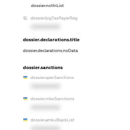
dossier.notInList
dossier.bigTaxPayerReg
XXXXXXXXXX
dossier.declarations.title
dossier.declarations.noData
dossier.sanctions
dossier.specSanctions
XXXXXXXXXX
dossier.rnboSanctions
XXXXXXXXXX
dossier.amkuBlackList
XXXXXXXXXX