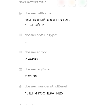
riskFactors.title
0
0
0
dossier.fullName:
ЖИТЛОВИЙ КООПЕРАТИВ
"ЛІСНОЙ-1"
dossier.opfSubType:
-
dossier.edrpo:
23449866
dossier.regDate:
11.09.86
dossier.foundersAndBenef:
ЧЛЕНИ КООПЕРАТИВУ