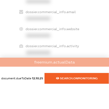
XXXXXXXXXX
dossier.commercial_info.email
XXXXXXXXXX
dossier.commercial_info.website
XXXXXXXXXX
dossier.commercial_info.activity
XXXXXXXXXX
freemium.actualData
freemium.exampleText_1
freemium.exampleText_2
document.dueToDate
12.10.25
SEARCH.ONMONITORING
freemium.anonymousPerSearch2
FREEMIUM.DETAILS
FREEMIUM.REGISTER