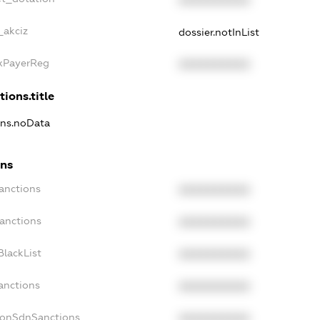
_akciz
dossier.notInList
axPayerReg
XXXXXXXXXX
tions.title
ions.noData
ons
anctions
XXXXXXXXXX
Sanctions
XXXXXXXXXX
BlackList
XXXXXXXXXX
anctions
XXXXXXXXXX
NonSdnSanctions
XXXXXXXXXX