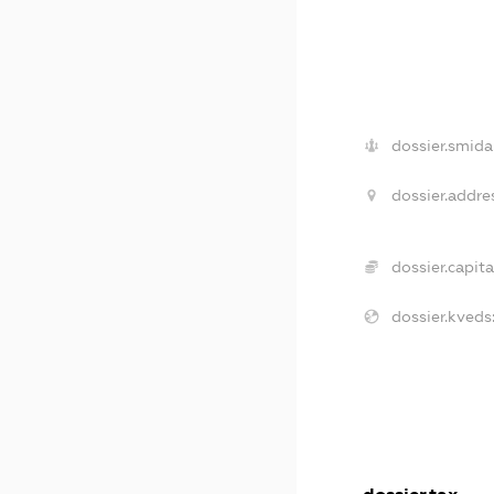
dossier.smida
dossier.addre
dossier.capita
dossier.kveds