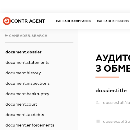
CONTR AGENT
CAHEADER.COMPANIES
CAHEADER.PERSONS
CAHEADER.SEARCH
document.dossier
АУДИТ
document.statements
З ОБМ
document.history
document.inspections
dossier.title
document.bankruptcy
dossier.fullN
document.court
document.taxdebts
dossier.opfS
document.enforcements