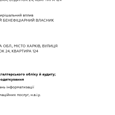
ирішальний вплив
Й БЕНЕФІЦІАРНИЙ ВЛАСНИК
КА ОБЛ., МІСТО ХАРКІВ, ВУЛИЦЯ
К 24, КВАРТИРА 124
хгалтерського обліку й аудиту;
податкування
ань інформатизації
ійних послуг, н.в.і.у.