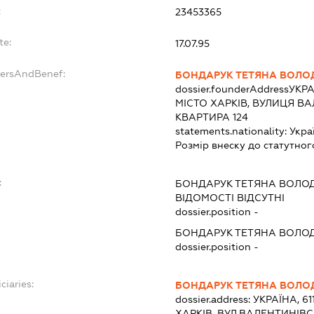
:
23453365
te:
17.07.95
dersAndBenef:
БОНДАРУК ТЕТЯНА ВОЛО
dossier.founderAddress
УКРА
МІСТО ХАРКІВ, ВУЛИЦЯ В
КВАРТИРА 124
statements.nationality:
Укра
Розмір внеску до статутног
:
БОНДАРУК ТЕТЯНА ВОЛО
ВІДОМОСТІ ВІДСУТНІ
dossier.position -
БОНДАРУК ТЕТЯНА ВОЛО
dossier.position -
ciaries:
БОНДАРУК ТЕТЯНА ВОЛО
dossier.address:
УКРАЇНА, 61
ХАРКІВ, ВУЛ.ВАЛЕНТИНІВС