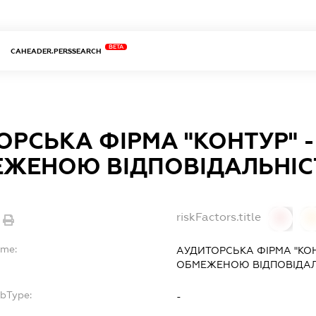
BETA
CAHEADER.PERSSEARCH
ОРСЬКА ФІРМА "КОНТУР" 
ЕЖЕНОЮ ВІДПОВІДАЛЬНІ
riskFactors.title
0
ame:
АУДИТОРСЬКА ФІРМА "КОН
ОБМЕЖЕНОЮ ВІДПОВІДА
ubType:
-