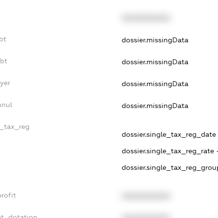
XXXXXXXXXX
bt
dossier.missingData
ebt
dossier.missingData
yer
dossier.missingData
nnul
dossier.missingData
e_tax_reg
dossier.single_tax_reg_date -
dossier.single_tax_reg_rate 
dossier.single_tax_reg_grou
rofit
XXXXXXXXXX
et_dotation
XXXXXXXXXX