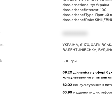
dossier.nationality:
Україна
dossier.benefInterest:
100
dossier.benefType:
Прямий в
dossier.benefRole:
КІНЦЕВИ
:
XXXXXXXXXX
ss:
УКРАЇНА, 61170, ХАРКІВСЬ
ВАЛЕНТИНІВСЬКА, БУДИНО
l:
500 грн.
:
69.20
діяльність у сфері бу
консультування з питань о
62.02
консультування з пит
63.99
надання інших інформац