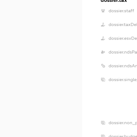
dossier.tax
dossier.staff
dossier.taxDe
dossier.esvD
dossier.ndsPa
dossier.ndsA
dossier.singl
dossier.non_p
dossier.budg