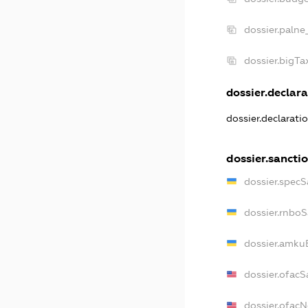
dossier.palne
dossier.bigT
dossier.declara
dossier.declarat
dossier.sancti
dossier.specS
dossier.rnbo
dossier.amku
dossier.ofacS
dossier.ofac