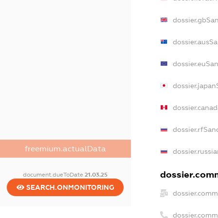
dossier.gbSa
dossier.ausS
dossier.euSa
dossier.japan
dossier.cana
dossier.rfSan
freemium.actualData
dossier.russi
dossier.comm
document.dueToDate
21.03.25
SEARCH.ONMONITORING
dossier.comm
dossier.comm