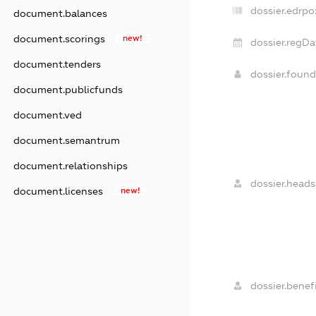
dossier.edrpo
document.balances
document.scorings
new!
dossier.regDa
document.tenders
dossier.foun
document.publicfunds
document.ved
document.semantrum
document.relationships
dossier.heads
document.licenses
new!
dossier.benefi