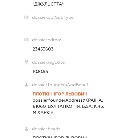
"ДЖУЛЬЄТТА"
dossier.opfSubType:
-
dossier.edrpo:
23453603
dossier.regDate:
10.10.95
dossier.foundersAndBenef:
ПЛОТКІН ІГОР ЛЬВОВИЧ
dossier.founderAddress
УКРАЇНА,
61060, ВУЛ.ТАНКОПІЯ, Б.5А, К.45,
М.ХАРКІВ
dossier.heads: