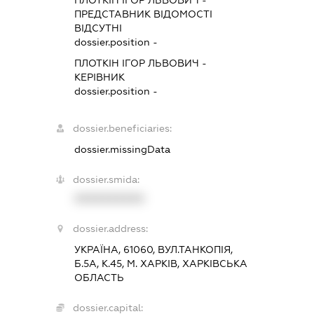
ПЛОТКІН ІГОР ЛЬВОВИЧ
-
ПРЕДСТАВНИК
ВІДОМОСТІ
ВІДСУТНІ
dossier.position -
ПЛОТКІН ІГОР ЛЬВОВИЧ
-
КЕРІВНИК
dossier.position -
dossier.beneficiaries:
dossier.missingData
dossier.smida:
XXXXXXXXXX
dossier.address:
УКРАЇНА, 61060, ВУЛ.ТАНКОПІЯ,
Б.5А, К.45, М. ХАРКІВ, ХАРКІВСЬКА
ОБЛАСТЬ
dossier.capital: