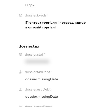
0 грн.
dossier.kveds:
51
оптова торгівля і посередництво
в оптовій торгівлі
dossier.tax
dossier.staff
XXXXXXXXXX
dossier.taxDebt
dossier.missingData
dossier.esvDebt
dossier.missingData
dossier.ndsPayer