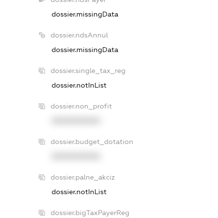
dossier.missingData
dossier.ndsAnnul
dossier.missingData
dossier.single_tax_reg
dossier.notInList
dossier.non_profit
XXXXXXXXXX
dossier.budget_dotation
XXXXXXXXXX
dossier.palne_akciz
dossier.notInList
dossier.bigTaxPayerReg