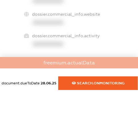
XXXXXXXXXX
dossier.commercial_info.website
XXXXXXXXXX
dossier.commercial_info.activity
XXXXXXXXXX
freemium.actualData
freemium.exampleText_1
freemium.exampleText_2
freemium.anonymousPerSearch2
document.dueToDate
28.06.25
SEARCH.ONMONITORING
FREEMIUM.DETAILS
FREEMIUM.REGISTER