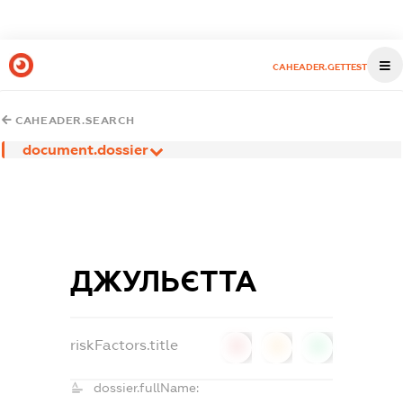
CAHEADER.GETTEST
CAHEADER.SEARCH
document.dossier
ДЖУЛЬЄТТА
riskFactors.title
0
0
0
dossier.fullName: