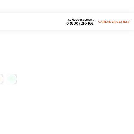
caHeader.contact
CAHEADER.GETTEST
0 (800) 210 102
0