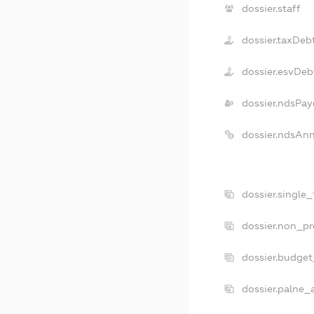
dossier.staff
dossier.taxDeb
dossier.esvDeb
dossier.ndsPay
dossier.ndsAn
dossier.single
dossier.non_pr
dossier.budge
dossier.palne_