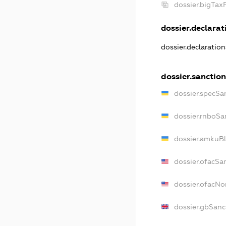
dossier.bigTa
dossier.declarati
dossier.declaratio
dossier.sanctio
dossier.specSa
dossier.rnboSa
dossier.amkuBl
dossier.ofacSa
dossier.ofacN
dossier.gbSanc