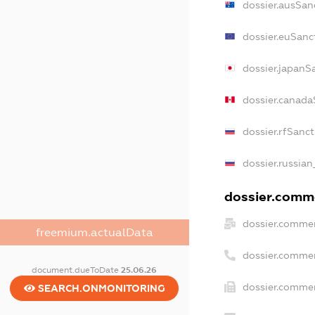
dossier.ausSan
dossier.euSanc
dossier.japanS
dossier.canada
dossier.rfSanc
dossier.russian
dossier.comme
dossier.commer
freemium.actualData
dossier.commer
document.dueToDate
25.06.26
dossier.commer
SEARCH.ONMONITORING