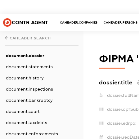
CONTR AGENT
CAHEADER.COMPANIES
CAHEADER.PERSONS
CAHEADER.SEARCH
document.dossier
ФІРМА 
document.statements
document.history
dossier.title
document.inspections
dossier.fullNa
document.bankruptcy
dossier.opfSub
document.court
document.taxdebts
dossier.edrpo:
document.enforcements
dossier.regDate