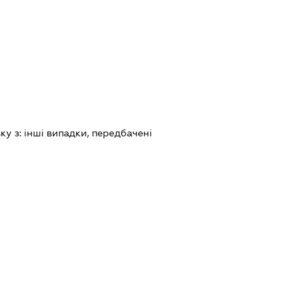
зку з:
iншi випадки, передбаченi