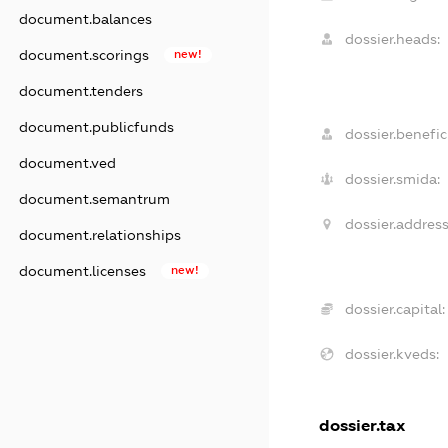
document.balances
dossier.heads:
document.scorings
new!
document.tenders
document.publicfunds
dossier.benefici
document.ved
dossier.smida:
document.semantrum
dossier.address
document.relationships
document.licenses
new!
dossier.capital:
dossier.kveds:
dossier.tax