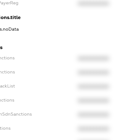
xPayerReg
XXXXXXXXXX
ons.title
ns.noData
ns
nctions
XXXXXXXXXX
nctions
XXXXXXXXXX
ackList
XXXXXXXXXX
nctions
XXXXXXXXXX
onSdnSanctions
XXXXXXXXXX
tions
XXXXXXXXXX