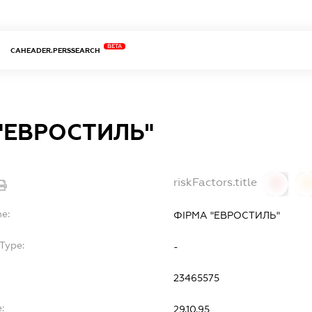
BETA
CAHEADER.PERSSEARCH
"ЕВРОСТИЛЬ"
riskFactors.title
0
0
me:
ФІРМА "ЕВРОСТИЛЬ"
Type:
-
23465575
:
29.10.95