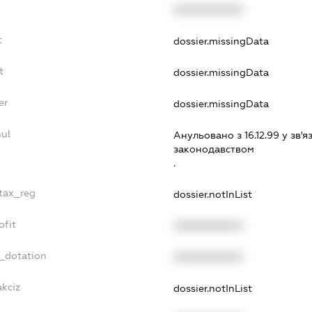
XXXXXXXXXX
t
dossier.missingData
t
dossier.missingData
er
dossier.missingData
nul
Анульовано з 16.12.99 у зв'я
законодавством
.
_tax_reg
dossier.notInList
ofit
XXXXXXXXXX
t_dotation
XXXXXXXXXX
akciz
dossier.notInList