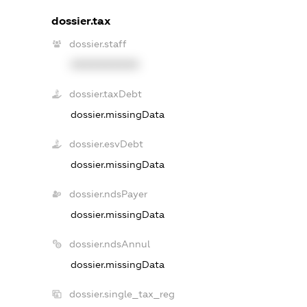
dossier.tax
dossier.staff
XXXXXXXXXX
dossier.taxDebt
dossier.missingData
dossier.esvDebt
dossier.missingData
dossier.ndsPayer
dossier.missingData
dossier.ndsAnnul
dossier.missingData
dossier.single_tax_reg