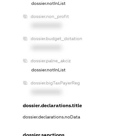
dossier.notInList
dossier.non_profit
XXXXXXXXXX
dossier.budget_dotation
XXXXXXXXXX
dossier.palne_akciz
dossier.notInList
dossier.bigTaxPayerReg
XXXXXXXXXX
dossier.declarations.title
dossier.declarations.noData
dossier.sanctions