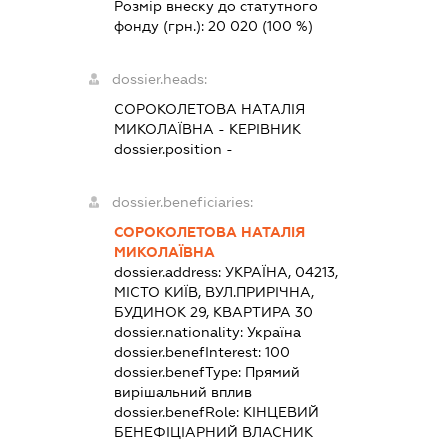
Розмір внеску до статутного
фонду (грн.):
20 020
(100 %)
dossier.heads:
СОРОКОЛЕТОВА НАТАЛІЯ
МИКОЛАЇВНА
-
КЕРІВНИК
dossier.position -
dossier.beneficiaries:
СОРОКОЛЕТОВА НАТАЛІЯ
МИКОЛАЇВНА
dossier.address:
УКРАЇНА, 04213,
МІСТО КИЇВ, ВУЛ.ПРИРІЧНА,
БУДИНОК 29, КВАРТИРА 30
dossier.nationality:
Україна
dossier.benefInterest:
100
dossier.benefType:
Прямий
вирішальний вплив
dossier.benefRole:
КІНЦЕВИЙ
БЕНЕФІЦІАРНИЙ ВЛАСНИК