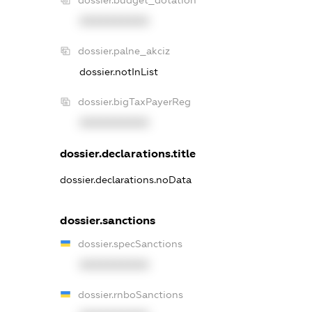
XXXXXXXXXX
dossier.palne_akciz
dossier.notInList
dossier.bigTaxPayerReg
XXXXXXXXXX
dossier.declarations.title
dossier.declarations.noData
dossier.sanctions
dossier.specSanctions
XXXXXXXXXX
dossier.rnboSanctions