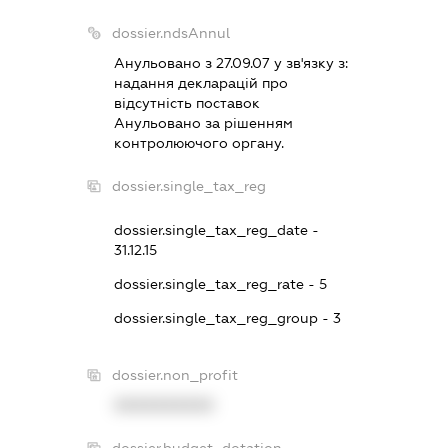
dossier.ndsAnnul
Анульовано з 27.09.07 у зв'язку з:
надання декларацiй про
вiдсутнiсть поставок
Анульовано за рiшенням
контролюючого органу.
dossier.single_tax_reg
dossier.single_tax_reg_date -
31.12.15
dossier.single_tax_reg_rate - 5
dossier.single_tax_reg_group - 3
dossier.non_profit
XXXXXXXXXX
dossier.budget_dotation