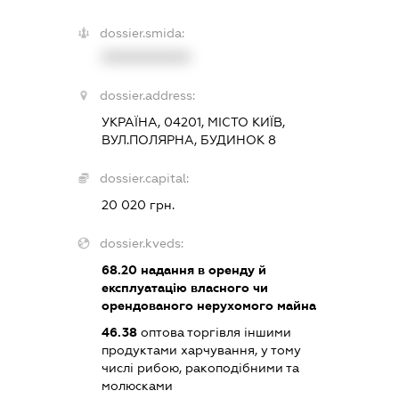
dossier.smida:
XXXXXXXXXX
dossier.address:
УКРАЇНА, 04201, МІСТО КИЇВ,
ВУЛ.ПОЛЯРНА, БУДИНОК 8
dossier.capital:
20 020 грн.
dossier.kveds:
68.20
надання в оренду й
експлуатацію власного чи
орендованого нерухомого майна
46.38
оптова торгівля іншими
продуктами харчування, у тому
числі рибою, ракоподібними та
молюсками