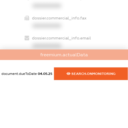
XXXXXXXXXX
dossier.commercial_info.fax
XXXXXXXXXX
dossier.commercial_info.email
XXXXXXXXXX
freemium.actualData
dossier.commercial_info.website
XXXXXXXXXX
document.dueToDate
04.05.25
SEARCH.ONMONITORING
dossier.commercial_info.activity
XXXXXXXXXX
freemium.exampleText_1
freemium.exampleText_2
freemium.anonymousPerSearch2