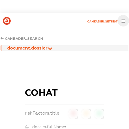
CAHEADER.GETTEST
CAHEADER.SEARCH
document.dossier
СОНАТ
riskFactors.title
0
0
0
dossier.fullName: