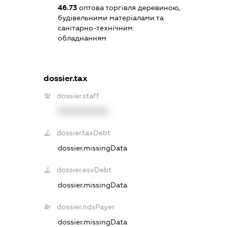
46.73
оптова торгівля деревиною,
будівельними матеріалами та
санітарно-технічним
обладнанням
dossier.tax
dossier.staff
XXXXXXXXXX
dossier.taxDebt
dossier.missingData
dossier.esvDebt
dossier.missingData
dossier.ndsPayer
dossier.missingData