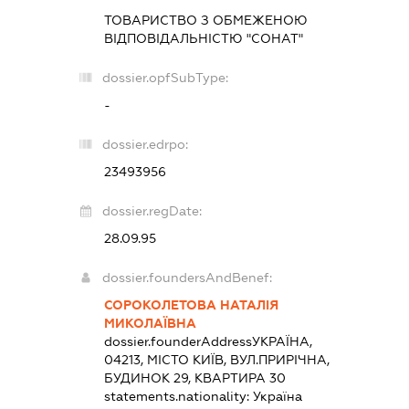
ТОВАРИСТВО З ОБМЕЖЕНОЮ
ВІДПОВІДАЛЬНІСТЮ "СОНАТ"
dossier.opfSubType:
-
dossier.edrpo:
23493956
dossier.regDate:
28.09.95
dossier.foundersAndBenef:
СОРОКОЛЕТОВА НАТАЛІЯ
МИКОЛАЇВНА
dossier.founderAddress
УКРАЇНА,
04213, МІСТО КИЇВ, ВУЛ.ПРИРІЧНА,
БУДИНОК 29, КВАРТИРА 30
statements.nationality:
Україна