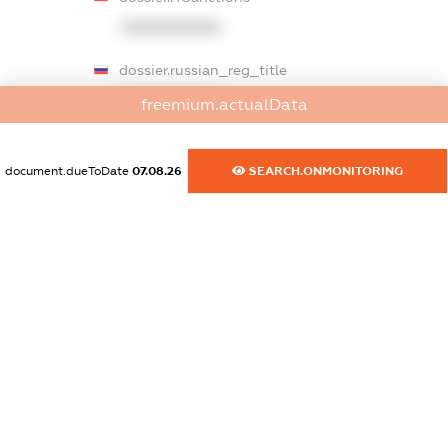
XXXXXXXXXX
dossier.russian_reg_title
XXXXXXXXXX
freemium.actualData
dossier.commercial_info.title
document.dueToDate
07.08.26
SEARCH.ONMONITORING
dossier.commercial_info.postal_address
XXXXXXXXXX
dossier.commercial_info.phone
XXXXXXXXXX
dossier.commercial_info.fax
XXXXXXXXXX
dossier.commercial_info.email
XXXXXXXXXX