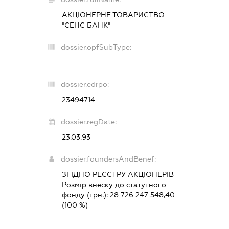
АКЦІОНЕРНЕ ТОВАРИСТВО
"СЕНС БАНК"
dossier.opfSubType:
-
dossier.edrpo:
23494714
dossier.regDate:
23.03.93
dossier.foundersAndBenef:
ЗГІДНО РЕЄСТРУ АКЦІОНЕРІВ
Розмір внеску до статутного
фонду (грн.):
28 726 247 548,40
(100 %)