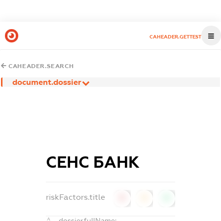
CAHEADER.GETTEST
CAHEADER.SEARCH
document.dossier
СЕНС БАНК
riskFactors.title
0
0
0
dossier.fullName: