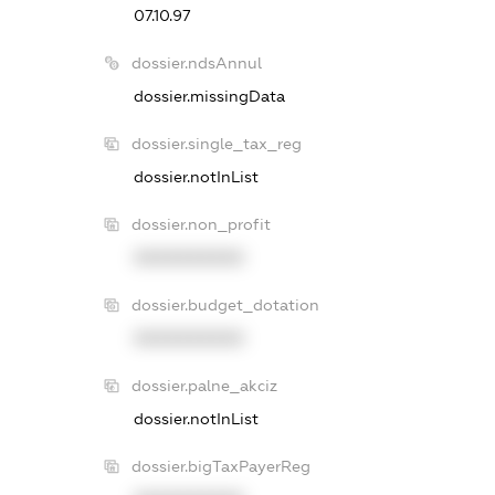
07.10.97
dossier.ndsAnnul
dossier.missingData
dossier.single_tax_reg
dossier.notInList
dossier.non_profit
XXXXXXXXXX
dossier.budget_dotation
XXXXXXXXXX
dossier.palne_akciz
dossier.notInList
dossier.bigTaxPayerReg