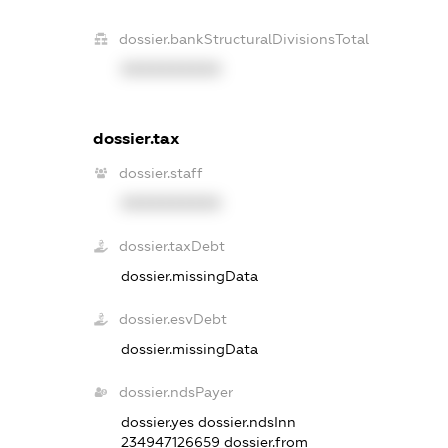
dossier.bankStructuralDivisionsTotal
XXXXXXXXXX
dossier.tax
dossier.staff
XXXXXXXXXX
dossier.taxDebt
dossier.missingData
dossier.esvDebt
dossier.missingData
dossier.ndsPayer
dossier.yes
dossier.ndsInn
234947126659
dossier.from