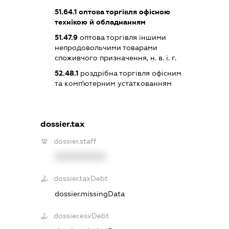
51.64.1
оптова торгівля офісною
технікою й обладнанням
51.47.9
оптова торгівля іншими
непродовольчими товарами
споживчого призначення, н. в. і. г.
52.48.1
роздрібна торгівля офісним
та комп'ютерним устаткованням
dossier.tax
dossier.staff
XXXXXXXXXX
dossier.taxDebt
dossier.missingData
dossier.esvDebt