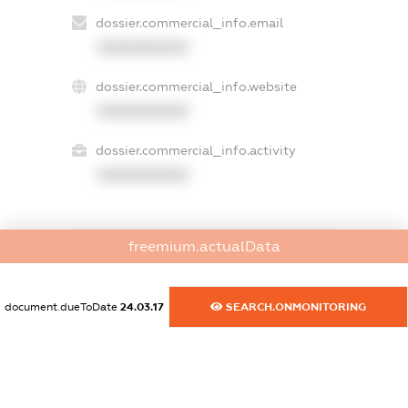
dossier.commercial_info.email
XXXXXXXXXX
dossier.commercial_info.website
XXXXXXXXXX
dossier.commercial_info.activity
XXXXXXXXXX
freemium.actualData
freemium.exampleText_1
freemium.exampleText_2
freemium.anonymousPerSearch2
document.dueToDate
24.03.17
SEARCH.ONMONITORING
FREEMIUM.DETAILS
FREEMIUM.REGISTER