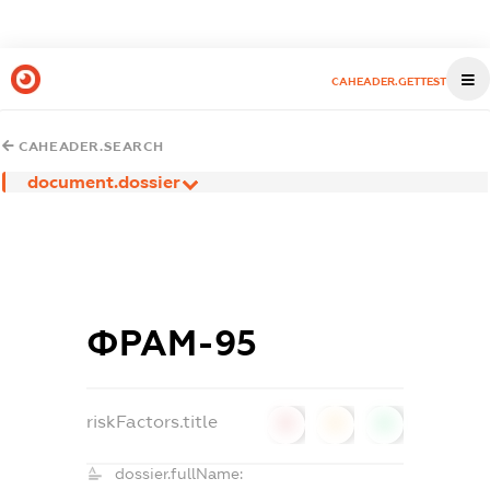
CAHEADER.GETTEST
CAHEADER.SEARCH
document.dossier
ФРАМ-95
riskFactors.title
0
0
0
dossier.fullName: