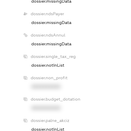
dossier.missingData
dossier.ndsPayer
dossier.missingData
dossier.ndsAnnul
dossier.missingData
dossier.single_tax_reg
dossier.notInList
dossier.non_profit
XXXXXXXXXX
dossier.budget_dotation
XXXXXXXXXX
dossier.palne_akciz
dossier.notInList