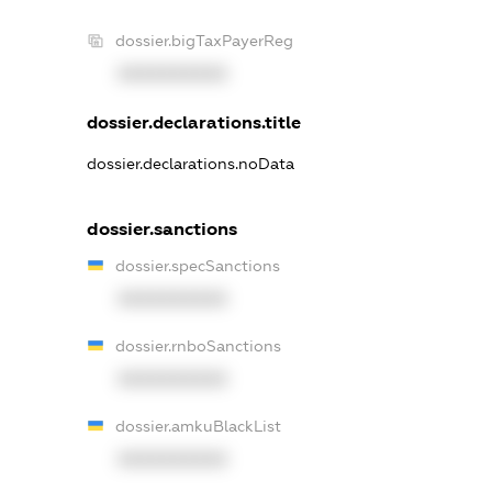
dossier.bigTaxPayerReg
XXXXXXXXXX
dossier.declarations.title
dossier.declarations.noData
dossier.sanctions
dossier.specSanctions
XXXXXXXXXX
dossier.rnboSanctions
XXXXXXXXXX
dossier.amkuBlackList
XXXXXXXXXX