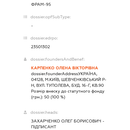
ФРАМ-95
dossier.opfSubType:
-
dossier.edrpo:
23501302
dossier.foundersAndBenef:
КАРПЕНКО ОЛЕНА ВІКТОРІВНА
dossier.founderAddress
УКРАЇНА,
04128, М.КИЇВ, ШЕВЧЕНКІВСЬКИЙ Р-
Н, ВУЛ. ТУПОЛЕВА, БУД. 16-Г, КВ.90
Розмір внеску до статутного фонду
(грн.):
50
(100 %)
dossier.heads:
ЗАХАРЧЕНКО ОЛЕГ БОРИСОВИЧ
-
ПІДПИСАНТ