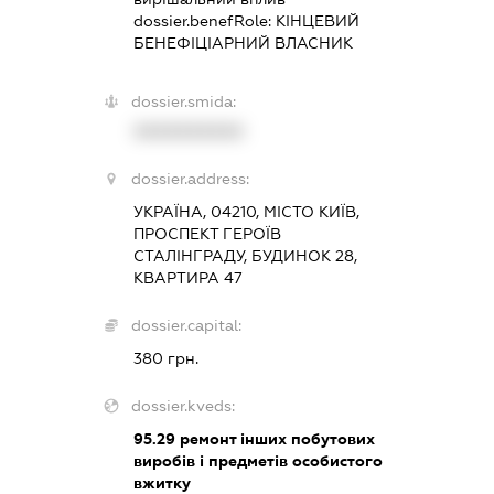
dossier.benefRole:
КІНЦЕВИЙ
БЕНЕФІЦІАРНИЙ ВЛАСНИК
dossier.smida:
XXXXXXXXXX
dossier.address:
УКРАЇНА, 04210, МІСТО КИЇВ,
ПРОСПЕКТ ГЕРОЇВ
СТАЛІНГРАДУ, БУДИНОК 28,
КВАРТИРА 47
dossier.capital:
380 грн.
dossier.kveds:
95.29
ремонт інших побутових
виробів і предметів особистого
вжитку