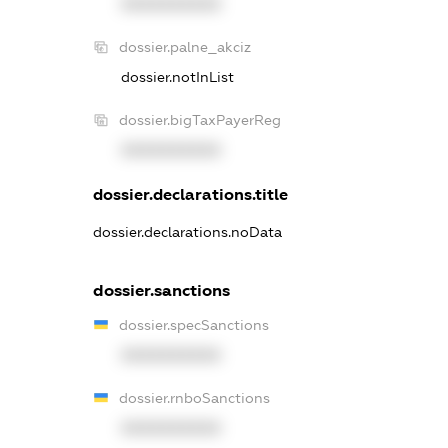
XXXXXXXXXX
dossier.palne_akciz
dossier.notInList
dossier.bigTaxPayerReg
XXXXXXXXXX
dossier.declarations.title
dossier.declarations.noData
dossier.sanctions
dossier.specSanctions
XXXXXXXXXX
dossier.rnboSanctions
XXXXXXXXXX