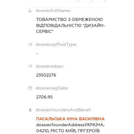
dossier.fullName:
ТОВАРИСТВО З ОБМЕЖЕНОЮ
ВІДПОВІДАЛЬНІСТЮ "ДИЗАЙН-
СЕРВІС"
dossier.opfSubType:
-
dossier.edrpo:
23502276
dossier.regDate:
27.06.95
dossier.foundersAndBenef:
ПАСАЛЬСЬКА ІННА ВАСИЛІВНА
dossier.founderAddress
УКРАЇНА,
04210, МІСТО КИЇВ, ПР.ГЕРОЇВ