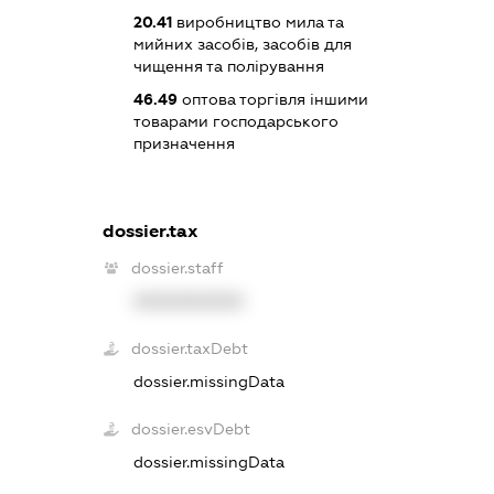
20.41
виробництво мила та
мийних засобів, засобів для
чищення та полірування
46.49
оптова торгівля іншими
товарами господарського
призначення
dossier.tax
dossier.staff
XXXXXXXXXX
dossier.taxDebt
dossier.missingData
dossier.esvDebt
dossier.missingData