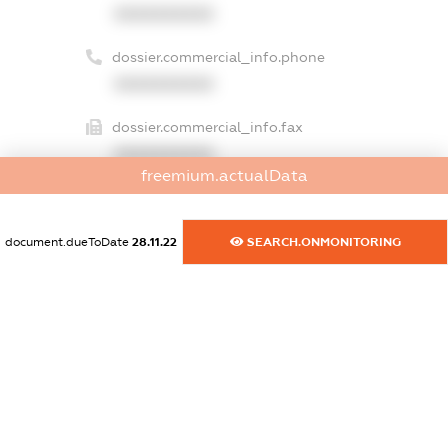
XXXXXXXXXX
dossier.commercial_info.phone
XXXXXXXXXX
dossier.commercial_info.fax
XXXXXXXXXX
freemium.actualData
dossier.commercial_info.email
XXXXXXXXXX
document.dueToDate
28.11.22
SEARCH.ONMONITORING
dossier.commercial_info.website
XXXXXXXXXX
dossier.commercial_info.activity
XXXXXXXXXX