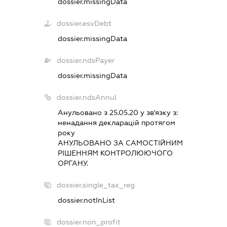
dossier.missingData
dossier.esvDebt
dossier.missingData
dossier.ndsPayer
dossier.missingData
dossier.ndsAnnul
Анульовано з 25.05.20 у зв'язку з:
ненадання декларацiй протягом
року
АНУЛЬОВАНО ЗА САМОСТIЙНИМ
РIШЕННЯМ КОНТРОЛЮЮЧОГО
ОРГАНУ.
dossier.single_tax_reg
dossier.notInList
dossier.non_profit