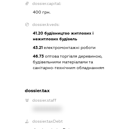
dossier.capital:
400 грн.
dossier.kveds:
41.20
будівництво житлових і
нежитлових будівель
43.21
електромонтажні роботи
46.73
оптова торгівля деревиною,
будівельними матеріалами та
санітарно-технічним обладнанням
dossier.tax
dossier.staff
XXXXXXXXXX
dossier.taxDebt