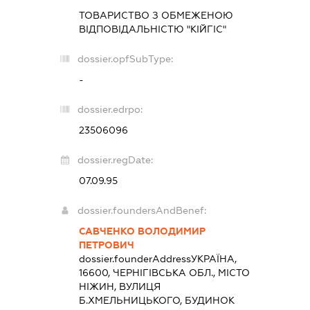
ТОВАРИСТВО З ОБМЕЖЕНОЮ
ВІДПОВІДАЛЬНІСТЮ "КІЙГІС"
dossier.opfSubType:
-
dossier.edrpo:
23506096
dossier.regDate:
07.09.95
dossier.foundersAndBenef:
САВЧЕНКО ВОЛОДИМИР
ПЕТРОВИЧ
dossier.founderAddress
УКРАЇНА,
16600, ЧЕРНІГІВСЬКА ОБЛ., МІСТО
НІЖИН, ВУЛИЦЯ
Б.ХМЕЛЬНИЦЬКОГО, БУДИНОК