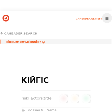
CAHEADER.GETTEST
CAHEADER.SEARCH
document.dossier
КІЙГІС
riskFactors.title
0
0
0
dossier.fullName: