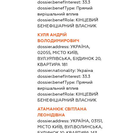
dossier.benefInterest:
33.3
dossier.benefType:
Прямий
вирішальний вплив
dossier.benefRole:
КІНЦЕВИЙ
БЕНЕФІЦІАРНИЙ ВЛАСНИК
КУЛЯ АНДРІЙ
ВОЛОДИМИРОВИЧ
dossier.address:
УКРАЇНА,
02055, МІСТО КИЇВ,
ВУЛ.УРЛІВСЬКА, БУДИНОК 20,
КВАРТИРА 181
dossier.nationality:
Україна
dossier.benefInterest:
33.3
dossier.benefType:
Прямий
вирішальний вплив
dossier.benefRole:
КІНЦЕВИЙ
БЕНЕФІЦІАРНИЙ ВЛАСНИК
АТАМАНЮК СВІТЛАНА
ЛЕОНІДІВНА
dossier.address:
УКРАЇНА, 03151,
МІСТО КИЇВ, ВУЛ.ВОЛИНСЬКА,
БУДИНОК 10, КВАРТИРА 143