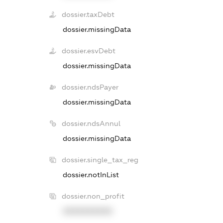
dossier.taxDebt
dossier.missingData
dossier.esvDebt
dossier.missingData
dossier.ndsPayer
dossier.missingData
dossier.ndsAnnul
dossier.missingData
dossier.single_tax_reg
dossier.notInList
dossier.non_profit
XXXXXXXXXX