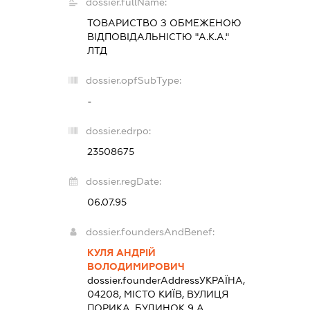
dossier.fullName:
ТОВАРИСТВО З ОБМЕЖЕНОЮ
ВІДПОВІДАЛЬНІСТЮ "А.К.А."
ЛТД
dossier.opfSubType:
-
dossier.edrpo:
23508675
dossier.regDate:
06.07.95
dossier.foundersAndBenef:
КУЛЯ АНДРІЙ
ВОЛОДИМИРОВИЧ
dossier.founderAddress
УКРАЇНА,
04208, МІСТО КИЇВ, ВУЛИЦЯ
ПОРИКА, БУДИНОК 9 А,