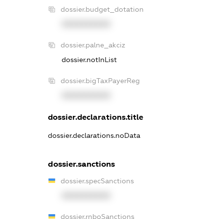
dossier.budget_dotation
XXXXXXXXXX
dossier.palne_akciz
dossier.notInList
dossier.bigTaxPayerReg
XXXXXXXXXX
dossier.declarations.title
dossier.declarations.noData
dossier.sanctions
dossier.specSanctions
XXXXXXXXXX
dossier.rnboSanctions