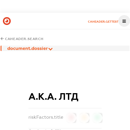
CAHEADER.GETTEST
CAHEADER.SEARCH
document.dossier
А.К.А. ЛТД
riskFactors.title
0
0
0