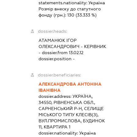
statements.nationality:
Україна
Розмір внеску до статутного
фонду (грн.):
130
(33.333 %)
dossier.heads:
АТАМАНЮК ІГОР
ОЛЕКСАНДРОВИЧ
-
КЕРІВНИК
- dossier.from 13.02.12
dossier.position -
dossier.beneficiaries:
АЛЕКСАНДРОВА АНТОНІНА
ІВАНІВНА
dossier.address:
УКРАЇНА,
34550, РІВНЕНСЬКА ОБЛ.,
САРНЕНСЬКИЙ Р-Н, СЕЛИЩЕ
МІСЬКОГО ТИПУ КЛЕСІВ(З),
ВУЛ.ПРОМИСЛОВА, БУДИНОК
11, КВАРТИРА 1
dossier.nationality:
Україна