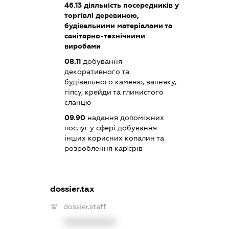
46.13
діяльність посередників у
торгівлі деревиною,
будівельними матеріалами та
санітарно-технічними
виробами
08.11
добування
декоративного та
будівельного каменю, вапняку,
гіпсу, крейди та глинистого
сланцю
09.90
надання допоміжних
послуг у сфері добування
інших корисних копалин та
розроблення кар'єрів
dossier.tax
dossier.staff
XXXXXXXXXX