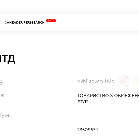
BETA
CAHEADER.PERSSEARCH
ЛТД
riskFactors.title
0
0
e:
ТОВАРИСТВО З ОБМЕЖЕН
ЛТД"
Type:
-
23509574