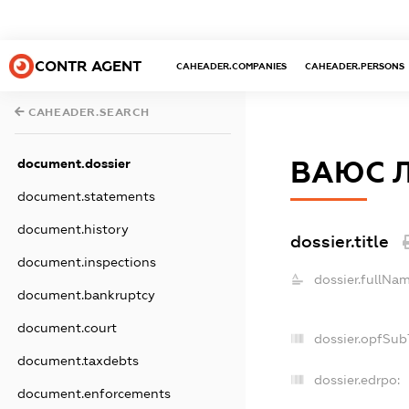
CONTR AGENT
CAHEADER.COMPANIES
CAHEADER.PERSONS
CAHEADER.SEARCH
ВАЮС 
document.dossier
document.statements
document.history
dossier.title
document.inspections
dossier.fullNam
document.bankruptcy
document.court
dossier.opfSub
document.taxdebts
dossier.edrpo:
document.enforcements