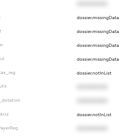
XXXXXXXXXX
t
dossier.missingData
t
dossier.missingData
er
dossier.missingData
ul
dossier.missingData
_tax_reg
dossier.notInList
ofit
XXXXXXXXXX
_dotation
XXXXXXXXXX
akciz
dossier.notInList
PayerReg
XXXXXXXXXX