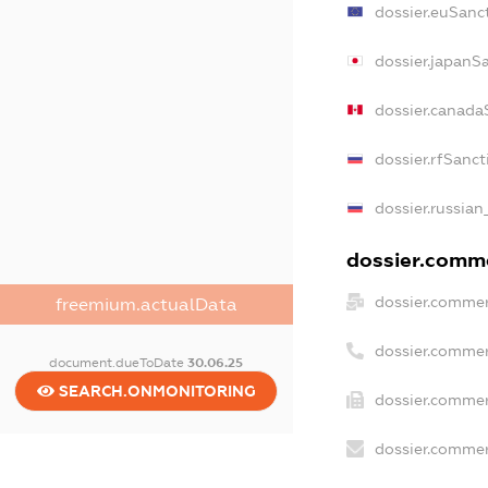
dossier.euSanc
dossier.japanS
dossier.canada
dossier.rfSanct
dossier.russian
dossier.comme
dossier.commer
freemium.actualData
dossier.commer
document.dueToDate
30.06.25
SEARCH.ONMONITORING
dossier.commer
dossier.commer