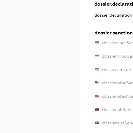
dossier.declarati
dossier.declaratio
dossier.sanction
dossier.specSa
dossier.rnboSa
dossier.amkuBl
dossier.ofacSa
dossier.ofacN
dossier.gbSanc
dossier.ausSan