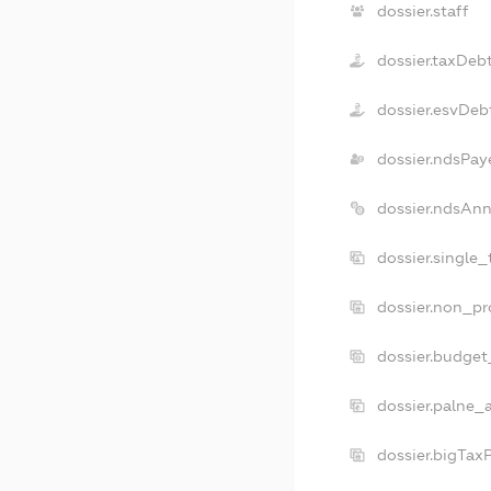
dossier.staff
dossier.taxDeb
dossier.esvDeb
dossier.ndsPay
dossier.ndsAnn
dossier.single
dossier.non_pr
dossier.budget
dossier.palne_
dossier.bigTax