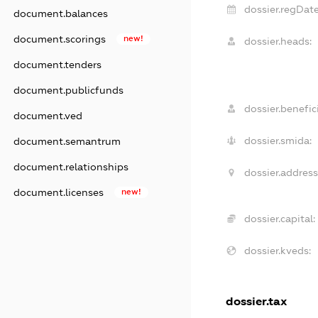
dossier.regDate
document.balances
document.scorings
new!
dossier.heads:
document.tenders
document.publicfunds
dossier.benefici
document.ved
dossier.smida:
document.semantrum
document.relationships
dossier.address
document.licenses
new!
dossier.capital:
dossier.kveds:
dossier.tax