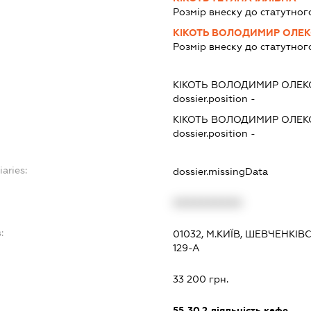
Розмір внеску до статутног
КІКОТЬ ВОЛОДИМИР ОЛЕ
Розмір внеску до статутног
КІКОТЬ ВОЛОДИМИР ОЛЕ
dossier.position -
КІКОТЬ ВОЛОДИМИР ОЛЕ
dossier.position -
iaries:
dossier.missingData
XXXXXXXXXX
:
01032, М.КИЇВ, ШЕВЧЕНКІ
129-А
33 200 грн.
55.30.2
діяльність кафе