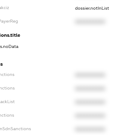
akciz
dossier.notInList
xPayerReg
XXXXXXXXXX
ons.title
ns.noData
ns
nctions
XXXXXXXXXX
nctions
XXXXXXXXXX
ackList
XXXXXXXXXX
nctions
XXXXXXXXXX
onSdnSanctions
XXXXXXXXXX