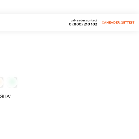
caHeader.contact
CAHEADER.GETTEST
0 (800) 210 102
0
ТЯНА"