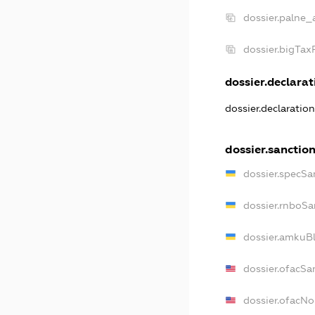
dossier.palne_
dossier.bigTa
dossier.declarati
dossier.declaratio
dossier.sanctio
dossier.specSa
dossier.rnboSa
dossier.amkuBl
dossier.ofacSa
dossier.ofacN