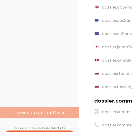
dossier.gbSanc
dossier.ausSan
dossier.euSanc
dossier.japanS
dossier.canad
dossier.rfSanc
dossier.russian
dossier.comme
dossier.commer
freemium.actualData
dossier.comme
document.dueToDate
24.03.17