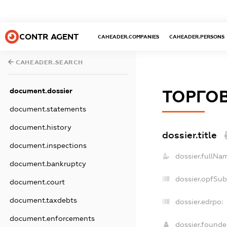
CONTR AGENT
CAHEADER.COMPANIES
CAHEADER.PERSONS
CAHEADER.SEARCH
document.dossier
ТОРГОВ
document.statements
document.history
dossier.title
document.inspections
dossier.fullNa
document.bankruptcy
dossier.opfSu
document.court
document.taxdebts
dossier.edrpo:
document.enforcements
dossier.found