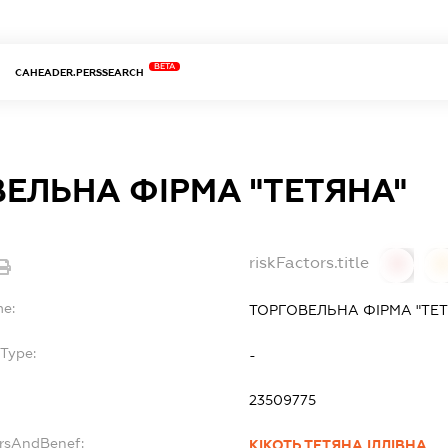
BETA
CAHEADER.PERSSEARCH
ЕЛЬНА ФІРМА "ТЕТЯНА"
riskFactors.title
0
0
me:
ТОРГОВЕЛЬНА ФІРМА "ТЕ
bType:
-
23509775
ersAndBenef:
КІКОТЬ ТЕТЯНА ІЛЛІВНА