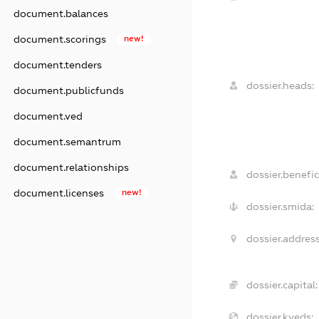
document.balances
document.scorings
new!
document.tenders
dossier.heads:
document.publicfunds
document.ved
document.semantrum
document.relationships
dossier.benefic
document.licenses
new!
dossier.smida:
dossier.address
dossier.capital:
dossier.kveds: