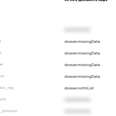
XXXXXXXXXX
t
dossier.missingData
t
dossier.missingData
er
dossier.missingData
nul
dossier.missingData
_tax_reg
dossier.notInList
ofit
XXXXXXXXXX
t_dotation
XXXXXXXXXX