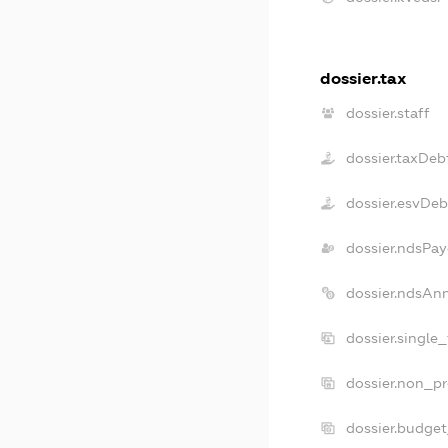
dossier.tax
dossier.staff
dossier.taxDeb
dossier.esvDeb
dossier.ndsPay
dossier.ndsAn
dossier.single
dossier.non_pr
dossier.budge