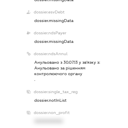
dossier.esvDebt
dossier.missingData
dossier.ndsPayer
dossier.missingData
dossier.ndsAnnul
Анульовано з 30.07.13 у зв'язку з:
Анульовано за рiшенням
контролюючого органу
.
dossier.single_tax_reg
dossier.notInList
dossier.non_profit
XXXXXXXXXX