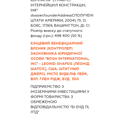
ІНТЕРНЕЙШНЛ КОНСТРАКШН,
ІНК"
dossier.founderAddress
СПОЛУЧЕНІ
ШТАТИ АМЕРИКИ, 20041, ПІ. О.
БОКС, 17369, ВАШИНГТОН, ДІ. СІ
Розмір внеску до статутного
фонду (грн.):
498 400
(50 %)
КІНЦЕВИЙ БЕНЕФІЦІАРНИЙ
ВЛСНИК (КОНТРОЛЕР)
ЗАСНОВНИКА ЮРИДИЧНОЇ
ОСОБИ "BOSH INTERNATIONAL,
INC" - LEONID SHAPSIS (ЛЕОНІД
ШАПСІС), США, ШТАТ НЬЮ
ДЖЕРСІ, МІСТО ВУДКЛІФ ЛЕЙК,
ВУЛ. ГЛЕН РІДЖ, БУД. 300
ПІДПРИЄМСТВО З
ІНОЗЕМНИМИ ІНВЕСТИЦІЯМИ У
ФОРМІ ТОВАРИСТВА З
ОБМЕЖЕНОЮ
ВІДПОВІДАЛЬНІСТЮ "БІ ЕНД ПІ,
ЛТД"