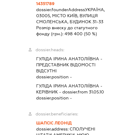
14351789
dossier.founderAddress
УКРАЇНА,
03005, МІСТО КИЇВ, ВУЛИЦЯ
СМОЛЕНСЬКА, БУДИНОК 31-33
Розмір внеску до статутного
фонду (грн.):
498 400
(50 %)
dossier.heads:
ГУЛІДА ІРИНА АНАТОЛІЇВНА
-
ПРЕДСТАВНИК
ВІДОМОСТІ
ВІДСУТНІ
dossier.position -
ГУЛІДА ІРИНА АНАТОЛІЇВНА
-
КЕРІВНИК
- dossier.from 31.05.10
dossier.position -
dossier.beneficiaries:
ШАПСІС ЛЕОНІД
dossier.address:
СПОЛУЧЕНІ
ШТАТИ АМЕРИКИ, НЮЮ