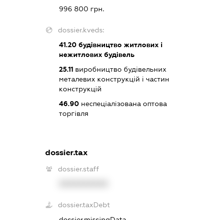
996 800 грн.
dossier.kveds:
41.20
будівництво житлових і
нежитлових будівель
25.11
виробництво будівельних
металевих конструкцій і частин
конструкцій
46.90
неспеціалізована оптова
торгівля
dossier.tax
dossier.staff
XXXXXXXXXX
dossier.taxDebt
dossier.missingData