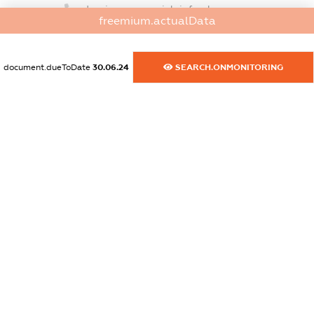
dossier.commercial_info.phone
freemium.actualData
XXXXXXXXXX
dossier.commercial_info.fax
document.dueToDate
30.06.24
SEARCH.ONMONITORING
XXXXXXXXXX
dossier.commercial_info.email
XXXXXXXXXX
dossier.commercial_info.website
XXXXXXXXXX
dossier.commercial_info.activity
XXXXXXXXXX
freemium.exampleText_1
freemium.exampleText_2
freemium.anonymousPerSearch2