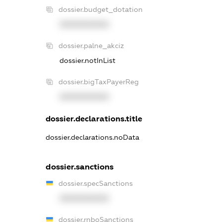
dossier.budget_dotation
XXXXXXXXXX
dossier.palne_akciz
dossier.notInList
dossier.bigTaxPayerReg
XXXXXXXXXX
dossier.declarations.title
dossier.declarations.noData
dossier.sanctions
dossier.specSanctions
XXXXXXXXXX
dossier.rnboSanctions