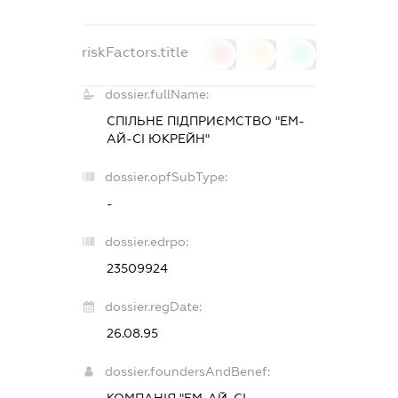
riskFactors.title
0
0
0
dossier.fullName:
СПІЛЬНЕ ПІДПРИЄМСТВО "ЕМ-
АЙ-СІ ЮКРЕЙН"
dossier.opfSubType:
-
dossier.edrpo:
23509924
dossier.regDate:
26.08.95
dossier.foundersAndBenef:
КОМПАНІЯ "ЕМ-АЙ-СІ