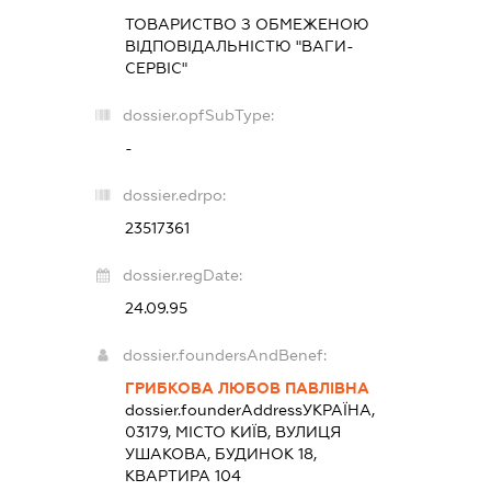
ТОВАРИСТВО З ОБМЕЖЕНОЮ
ВІДПОВІДАЛЬНІСТЮ "ВАГИ-
СЕРВІС"
dossier.opfSubType:
-
dossier.edrpo:
23517361
dossier.regDate:
24.09.95
dossier.foundersAndBenef:
ГРИБКОВА ЛЮБОВ ПАВЛІВНА
dossier.founderAddress
УКРАЇНА,
03179, МІСТО КИЇВ, ВУЛИЦЯ
УШАКОВА, БУДИНОК 18,
КВАРТИРА 104