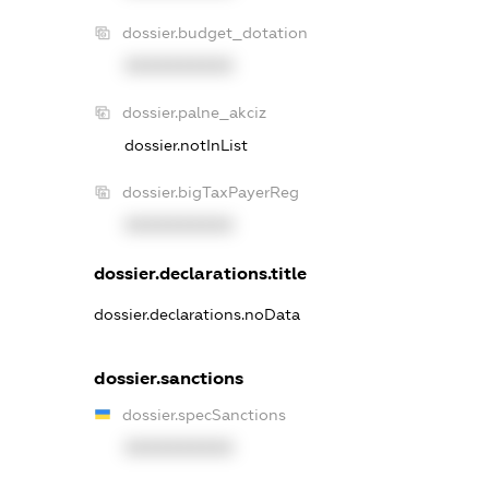
dossier.budget_dotation
XXXXXXXXXX
dossier.palne_akciz
dossier.notInList
dossier.bigTaxPayerReg
XXXXXXXXXX
dossier.declarations.title
dossier.declarations.noData
dossier.sanctions
dossier.specSanctions
XXXXXXXXXX