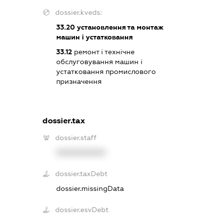
dossier.kveds:
33.20
установлення та монтаж
машин і устатковання
33.12
ремонт і технічне
обслуговування машин і
устатковання промислового
призначення
dossier.tax
dossier.staff
XXXXXXXXXX
dossier.taxDebt
dossier.missingData
dossier.esvDebt