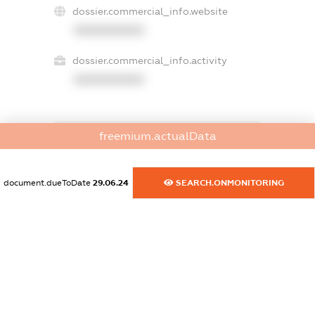
dossier.commercial_info.website
XXXXXXXXXX
dossier.commercial_info.activity
XXXXXXXXXX
freemium.actualData
freemium.exampleText_1
freemium.exampleText_2
freemium.anonymousPerSearch2
document.dueToDate
29.06.24
SEARCH.ONMONITORING
FREEMIUM.DETAILS
FREEMIUM.REGISTER