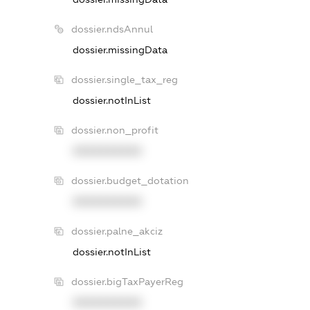
dossier.ndsAnnul
dossier.missingData
dossier.single_tax_reg
dossier.notInList
dossier.non_profit
XXXXXXXXXX
dossier.budget_dotation
XXXXXXXXXX
dossier.palne_akciz
dossier.notInList
dossier.bigTaxPayerReg
XXXXXXXXXX