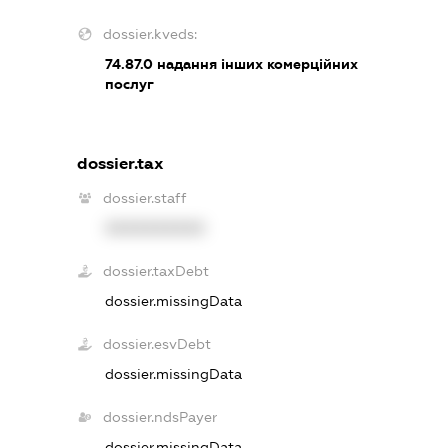
dossier.kveds:
74.87.0
надання інших комерційних
послуг
dossier.tax
dossier.staff
XXXXXXXXXX
dossier.taxDebt
dossier.missingData
dossier.esvDebt
dossier.missingData
dossier.ndsPayer
dossier.missingData