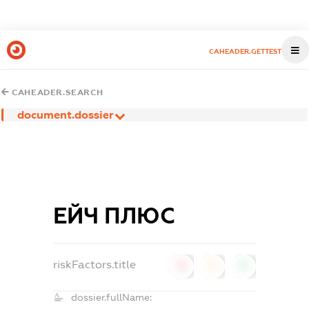
CAHEADER.GETTEST
CAHEADER.SEARCH
document.dossier
ЕЙЧ ПЛЮС
riskFactors.title
0
0
0
dossier.fullName: