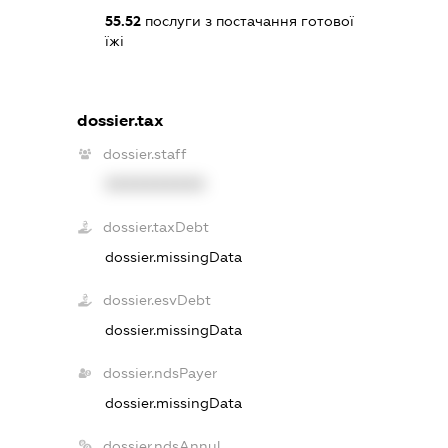
55.52
послуги з постачання готової
їжі
dossier.tax
dossier.staff
XXXXXXXXXX
dossier.taxDebt
dossier.missingData
dossier.esvDebt
dossier.missingData
dossier.ndsPayer
dossier.missingData
dossier.ndsAnnul