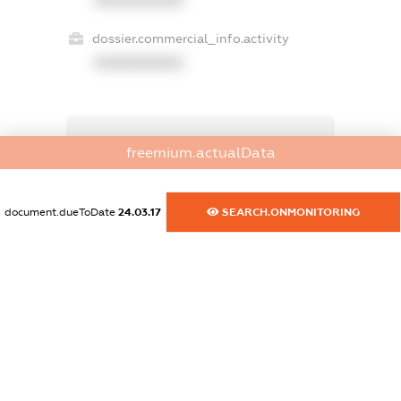
dossier.commercial_info.activity
XXXXXXXXXX
freemium.exampleText_1
freemium.actualData
freemium.exampleText_2
freemium.anonymousPerSearch2
FREEMIUM.DETAILS
document.dueToDate
24.03.17
SEARCH.ONMONITORING
FREEMIUM.REGISTER