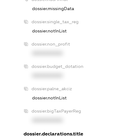
dossier.missingData
dossier.single_tax_reg
dossier.notInList
dossier.non_profit
XXXXXXXXXX
dossier.budget_dotation
XXXXXXXXXX
dossier.palne_akciz
dossier.notInList
dossier.bigTaxPayerReg
XXXXXXXXXX
dossier.declarations.title