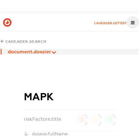
CAHEADER.GETTEST
CAHEADER.SEARCH
document.dossier
МАРК
riskFactors.title
0
0
0
dossier.fullName: