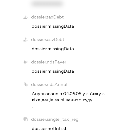
XXXXXXXXXX
dossier.taxDebt
dossier.missingData
dossier.esvDebt
dossier.missingData
dossier.ndsPayer
dossier.missingData
dossier.ndsAnnul
Анульовано з 04.05.05 у зв'язку з:
лiквiдацiя за рiшенням суду
.
dossier.single_tax_reg
dossier.notInList