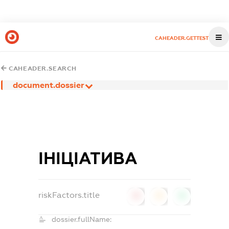
CAHEADER.GETTEST
CAHEADER.SEARCH
document.dossier
ІНІЦІАТИВА
riskFactors.title
0
0
0
dossier.fullName: