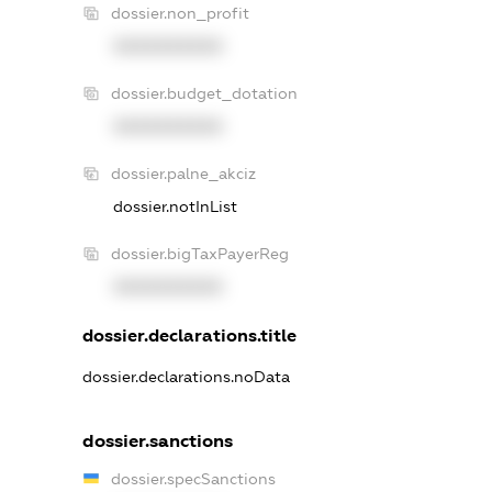
dossier.non_profit
XXXXXXXXXX
dossier.budget_dotation
XXXXXXXXXX
dossier.palne_akciz
dossier.notInList
dossier.bigTaxPayerReg
XXXXXXXXXX
dossier.declarations.title
dossier.declarations.noData
dossier.sanctions
dossier.specSanctions