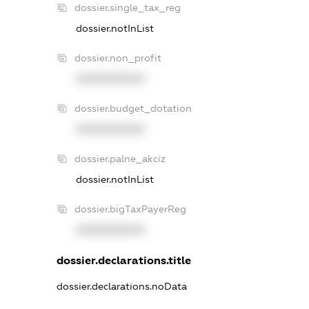
dossier.single_tax_reg
dossier.notInList
dossier.non_profit
XXXXXXXXXX
dossier.budget_dotation
XXXXXXXXXX
dossier.palne_akciz
dossier.notInList
dossier.bigTaxPayerReg
XXXXXXXXXX
dossier.declarations.title
dossier.declarations.noData