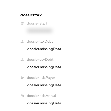
dossier.tax
dossier.staff
XXXXXXXXXX
dossier.taxDebt
dossier.missingData
dossier.esvDebt
dossier.missingData
dossier.ndsPayer
dossier.missingData
dossier.ndsAnnul
dossier.missingData