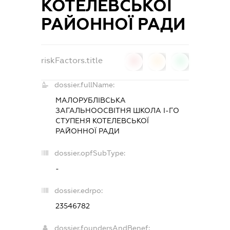
КОТЕЛЕВСЬКОЇ
РАЙОННОЇ РАДИ
riskFactors.title
0
0
0
dossier.fullName:
МАЛОРУБЛІВСЬКА
ЗАГАЛЬНООСВІТНЯ ШКОЛА І-ГО
СТУПЕНЯ КОТЕЛЕВСЬКОЇ
РАЙОННОЇ РАДИ
dossier.opfSubType:
-
dossier.edrpo:
23546782
dossier.foundersAndBenef: