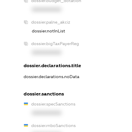
dossier.budget_dotation
XXXXXXXXXX
dossier.palne_akciz
dossier.notInList
dossier.bigTaxPayerReg
XXXXXXXXXX
dossier.declarations.title
dossier.declarations.noData
dossier.sanctions
dossier.specSanctions
XXXXXXXXXX
dossier.rnboSanctions