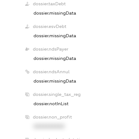
dossier.taxDebt
dossier.missingData
dossier.esvDebt
dossier.missingData
dossier.ndsPayer
dossier.missingData
dossier.ndsAnnul
dossier.missingData
dossier.single_tax_reg
dossier.notInList
dossier.non_profit
XXXXXXXXXX