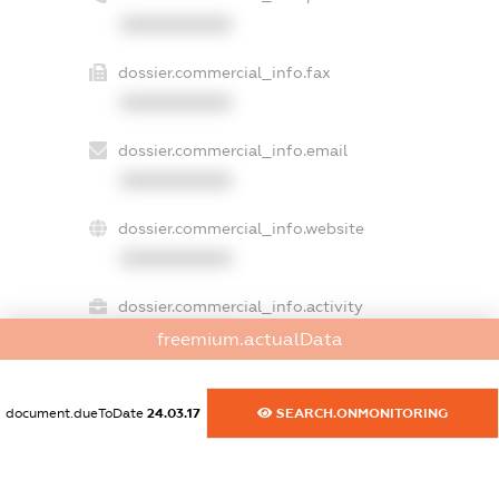
XXXXXXXXXX
dossier.commercial_info.fax
XXXXXXXXXX
dossier.commercial_info.email
XXXXXXXXXX
dossier.commercial_info.website
XXXXXXXXXX
dossier.commercial_info.activity
XXXXXXXXXX
freemium.actualData
document.dueToDate
24.03.17
SEARCH.ONMONITORING
freemium.exampleText_1
freemium.exampleText_2
freemium.anonymousPerSearch2