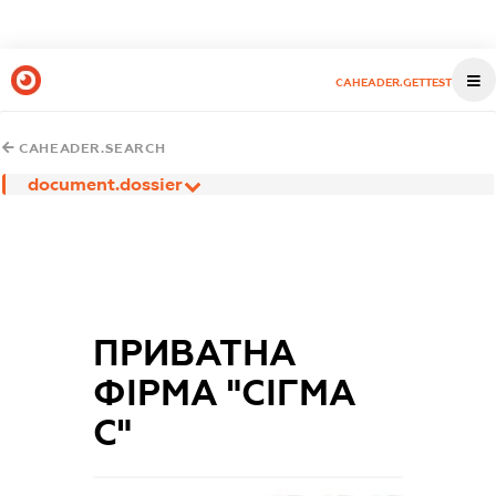
CAHEADER.GETTEST
CAHEADER.SEARCH
document.dossier
ПРИВАТНА
ФІРМА "СІГМА
С"