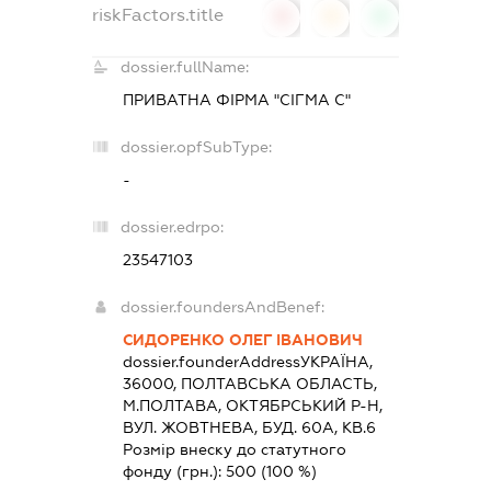
riskFactors.title
0
0
0
dossier.fullName:
ПРИВАТНА ФІРМА "СІГМА С"
dossier.opfSubType:
-
dossier.edrpo:
23547103
dossier.foundersAndBenef:
СИДОРЕНКО ОЛЕГ ІВАНОВИЧ
dossier.founderAddress
УКРАЇНА,
36000, ПОЛТАВСЬКА ОБЛАСТЬ,
М.ПОЛТАВА, ОКТЯБРСЬКИЙ Р-Н,
ВУЛ. ЖОВТНЕВА, БУД. 60А, КВ.6
Розмір внеску до статутного
фонду (грн.):
500
(100 %)