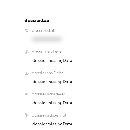
dossier.tax
dossier.staff
XXXXXXXXXX
dossier.taxDebt
dossier.missingData
dossier.esvDebt
dossier.missingData
dossier.ndsPayer
dossier.missingData
dossier.ndsAnnul
dossier.missingData