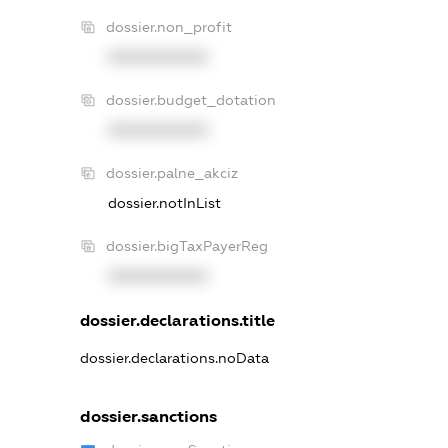
dossier.non_profit
XXXXXXXXXX
dossier.budget_dotation
XXXXXXXXXX
dossier.palne_akciz
dossier.notInList
dossier.bigTaxPayerReg
XXXXXXXXXX
dossier.declarations.title
dossier.declarations.noData
dossier.sanctions