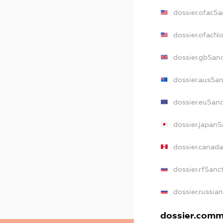
dossier.ofacSa
dossier.ofacN
dossier.gbSan
dossier.ausSa
dossier.euSan
dossier.japan
dossier.canad
dossier.rfSanc
dossier.russia
dossier.comme