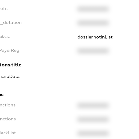
ofit
XXXXXXXXXX
t_dotation
XXXXXXXXXX
akciz
dossier.notInList
xPayerReg
XXXXXXXXXX
ions.title
ons.noData
ns
anctions
XXXXXXXXXX
anctions
XXXXXXXXXX
lackList
XXXXXXXXXX