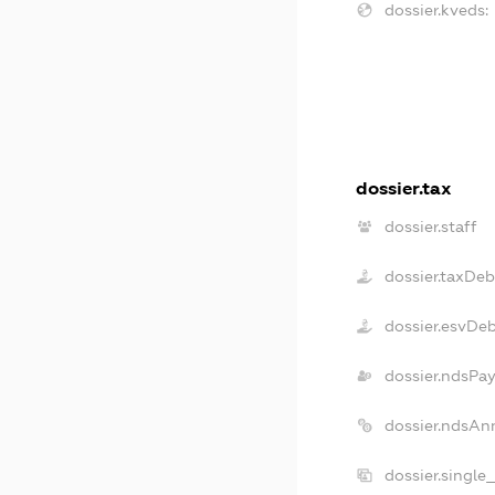
dossier.kveds:
dossier.tax
dossier.staff
dossier.taxDeb
dossier.esvDe
dossier.ndsPay
dossier.ndsAn
dossier.single