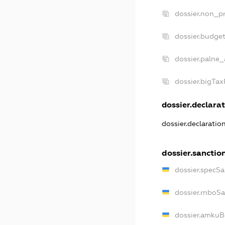
dossier.non_pr
dossier.budge
dossier.palne_
dossier.bigTa
dossier.declarat
dossier.declarati
dossier.sanctio
dossier.specS
dossier.rnboS
dossier.amkuB