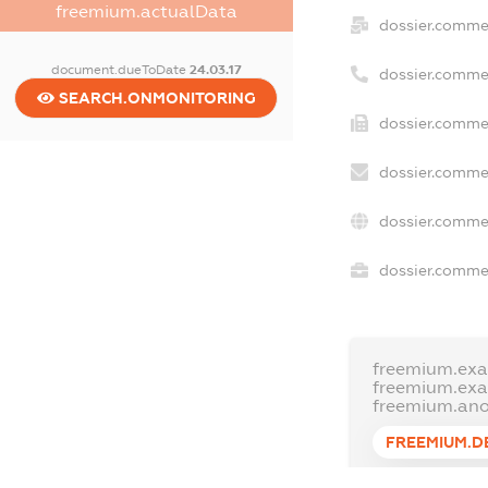
freemium.actualData
dossier.comme
document.dueToDate
24.03.17
dossier.comme
SEARCH.ONMONITORING
dossier.commer
dossier.commer
dossier.commer
dossier.commer
freemium.exa
freemium.ex
freemium.an
FREEMIUM.D