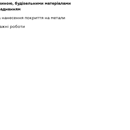
виною, будівельними матеріалами
ладнанням
 нанесення покриття на метали
ажні роботи