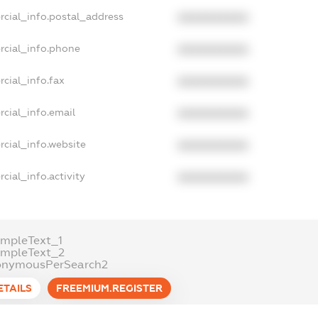
rcial_info.postal_address
XXXXXXXXXX
rcial_info.phone
XXXXXXXXXX
cial_info.fax
XXXXXXXXXX
cial_info.email
XXXXXXXXXX
cial_info.website
XXXXXXXXXX
cial_info.activity
XXXXXXXXXX
mpleText_1
ampleText_2
onymousPerSearch2
ETAILS
FREEMIUM.REGISTER