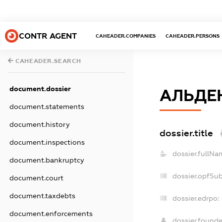
CONTR AGENT
CAHEADER.COMPANIES
CAHEADER.PERSONS
CAHEADER.SEARCH
document.dossier
АЛЬДЕ
document.statements
document.history
dossier.title
document.inspections
dossier.fullNa
document.bankruptcy
dossier.opfSu
document.court
document.taxdebts
dossier.edrpo:
document.enforcements
dossier.found