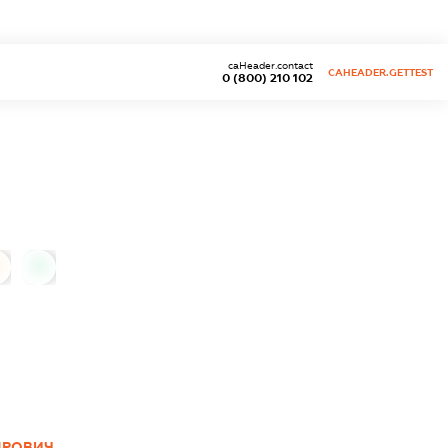
caHeader.contact
CAHEADER.GETTEST
0 (800) 210 102
0
ДРОВИЧ