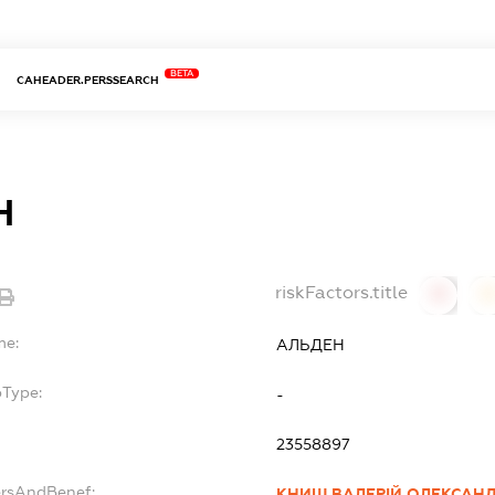
BETA
CAHEADER.PERSSEARCH
Н
riskFactors.title
0
0
me:
АЛЬДЕН
bType:
-
23558897
ersAndBenef:
КНИШ ВАЛЕРІЙ ОЛЕКСАН