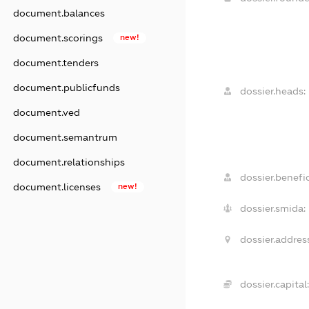
document.balances
document.scorings
new!
document.tenders
document.publicfunds
dossier.heads:
document.ved
document.semantrum
document.relationships
dossier.benefic
document.licenses
new!
dossier.smida:
dossier.addres
dossier.capital