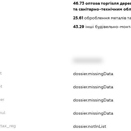
46.73
оптова торгівля дере
та санітарно-технічним об
25.61
оброблення металів та
43.29
інші будівельно-монт
XXXXXXXXXX
t
dossier.missingData
bt
dossier.missingData
er
dossier.missingData
nul
dossier.missingData
_tax_reg
dossier.notInList