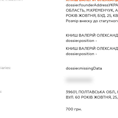
dossier.founderAddress
УКРА
ОБЛАСТЬ, М.КРЕМЕНЧУК, А
РОКІВ ЖОВТНЯ, БУД. 25, КВ
Розмір внеску до статутног
КНИШ ВАЛЕРІЙ ОЛЕКСАН
dossier.position -
КНИШ ВАЛЕРІЙ ОЛЕКСАН
dossier.position -
iaries:
dossier.missingData
XXXXXXXXXX
s:
39601, ПОЛТАВСЬКА ОБЛ.
ВУЛ. 60 РОКІВ ЖОВТНЯ, 25,
:
700 грн.