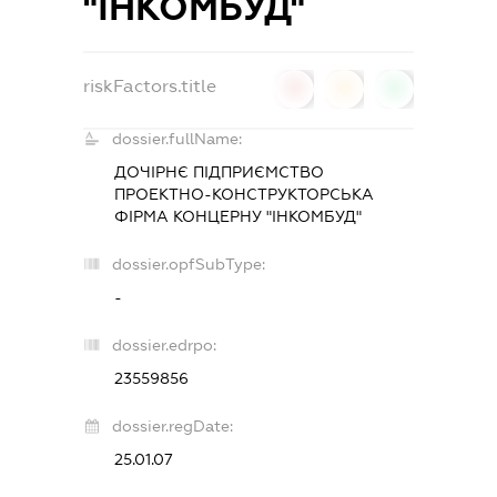
"ІНКОМБУД"
riskFactors.title
0
0
0
dossier.fullName:
ДОЧІРНЄ ПІДПРИЄМСТВО
ПРОЕКТНО-КОНСТРУКТОРСЬКА
ФІРМА КОНЦЕРНУ "ІНКОМБУД"
dossier.opfSubType:
-
dossier.edrpo:
23559856
dossier.regDate:
25.01.07