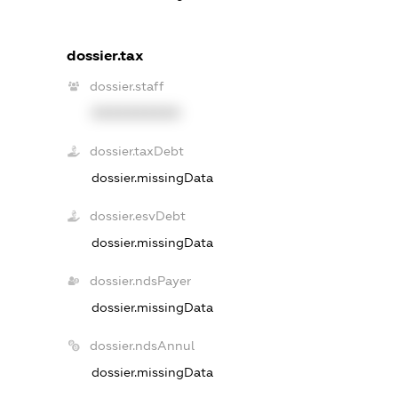
dossier.tax
dossier.staff
XXXXXXXXXX
dossier.taxDebt
dossier.missingData
dossier.esvDebt
dossier.missingData
dossier.ndsPayer
dossier.missingData
dossier.ndsAnnul
dossier.missingData