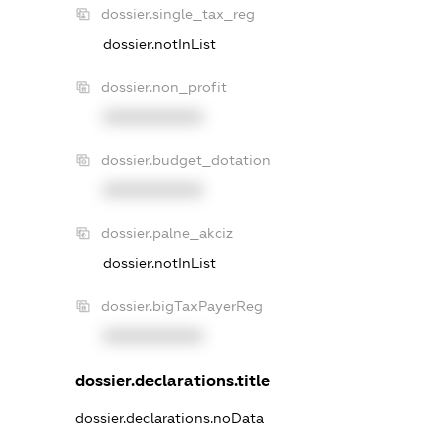
dossier.single_tax_reg
dossier.notInList
dossier.non_profit
XXXXXXXXXX
dossier.budget_dotation
XXXXXXXXXX
dossier.palne_akciz
dossier.notInList
dossier.bigTaxPayerReg
XXXXXXXXXX
dossier.declarations.title
dossier.declarations.noData