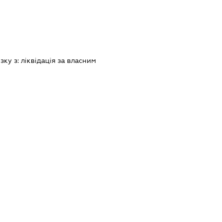
зку з:
лiквiдацiя за власним