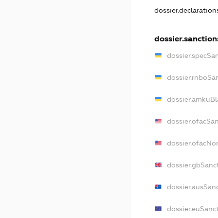
dossier.declaratio
dossier.sanction
dossier.specSa
dossier.rnboSa
dossier.amkuBl
dossier.ofacSa
dossier.ofacN
dossier.gbSanc
dossier.ausSan
dossier.euSanc