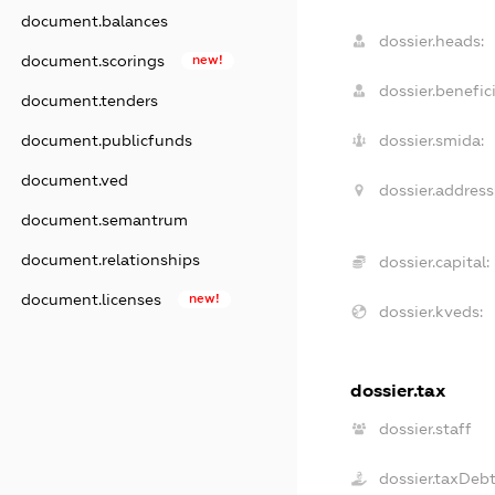
document.balances
dossier.heads:
document.scorings
new!
dossier.benefici
document.tenders
document.publicfunds
dossier.smida:
document.ved
dossier.address
document.semantrum
document.relationships
dossier.capital:
document.licenses
new!
dossier.kveds:
dossier.tax
dossier.staff
dossier.taxDeb