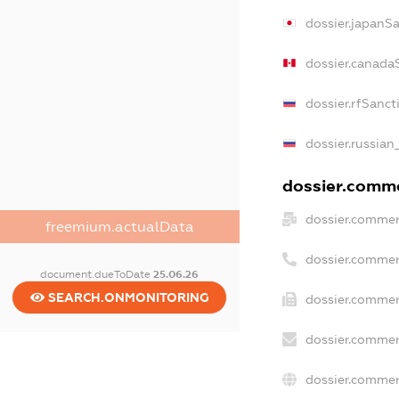
dossier.japanS
dossier.canada
dossier.rfSanct
dossier.russian
dossier.commer
dossier.commer
freemium.actualData
dossier.commer
document.dueToDate
25.06.26
SEARCH.ONMONITORING
dossier.commer
dossier.commer
dossier.commer