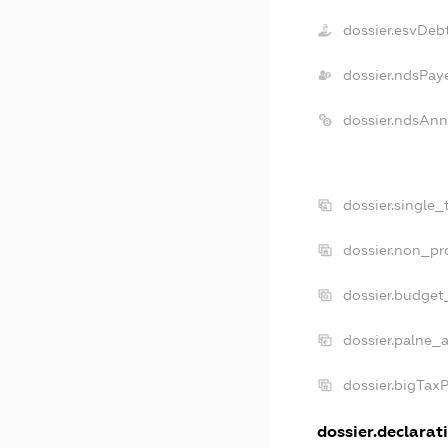
dossier.esvDeb
dossier.ndsPay
dossier.ndsAnn
dossier.single
dossier.non_pr
dossier.budget
dossier.palne_a
dossier.bigTax
dossier.declarati