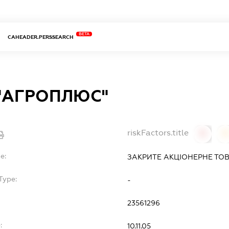
BETA
CAHEADER.PERSSEARCH
"АГРОПЛЮС"
riskFactors.title
0
0
e:
ЗАКРИТЕ АКЦІОНЕРНЕ ТО
Type:
-
23561296
:
10.11.05