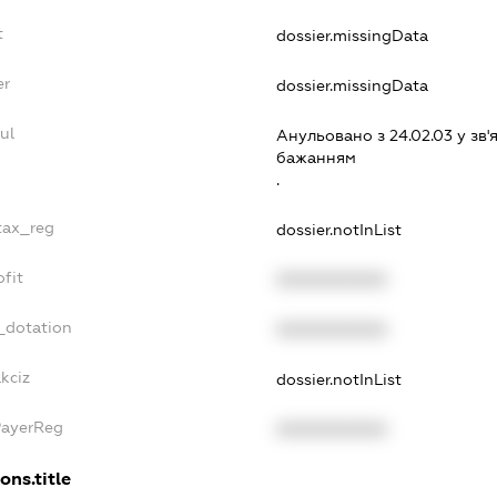
t
dossier.missingData
er
dossier.missingData
ul
Анульовано з 24.02.03 у зв'я
бажанням
.
_tax_reg
dossier.notInList
ofit
XXXXXXXXXX
_dotation
XXXXXXXXXX
kciz
dossier.notInList
PayerReg
XXXXXXXXXX
ons.title