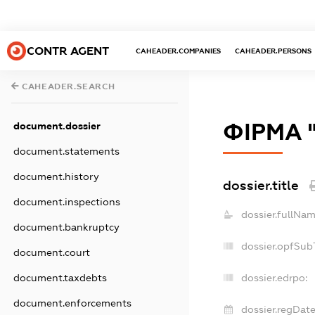
CONTR AGENT
CAHEADER.COMPANIES
CAHEADER.PERSONS
CAHEADER.SEARCH
ФІРМА 
document.dossier
document.statements
document.history
dossier.title
document.inspections
dossier.fullNam
document.bankruptcy
dossier.opfSub
document.court
document.taxdebts
dossier.edrpo:
document.enforcements
dossier.regDate