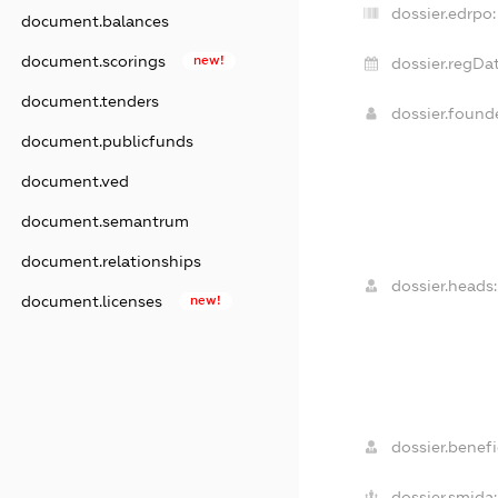
dossier.edrpo:
document.balances
document.scorings
new!
dossier.regDat
document.tenders
dossier.foun
document.publicfunds
document.ved
document.semantrum
document.relationships
dossier.heads:
document.licenses
new!
dossier.benefic
dossier.smida: