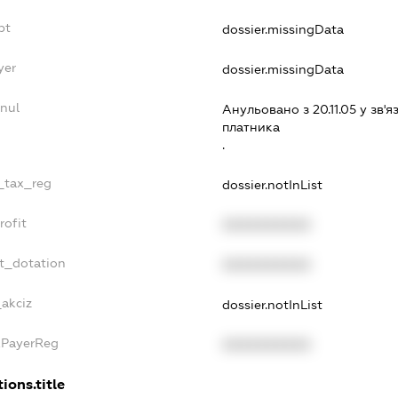
bt
dossier.missingData
yer
dossier.missingData
nul
Анульовано з 20.11.05 у зв'я
платника
.
e_tax_reg
dossier.notInList
rofit
XXXXXXXXXX
t_dotation
XXXXXXXXXX
_akciz
dossier.notInList
xPayerReg
XXXXXXXXXX
ions.title