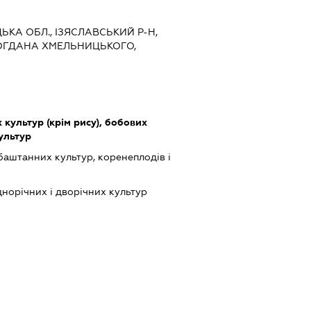
ЦЬКА ОБЛ., ІЗЯСЛАВСЬКИЙ Р-Н,
ОГДАНА ХМЕЛЬНИЦЬКОГО,
культур (крім рису), бобових
культур
баштанних культур, коренеплодів і
орічних і дворічних культур