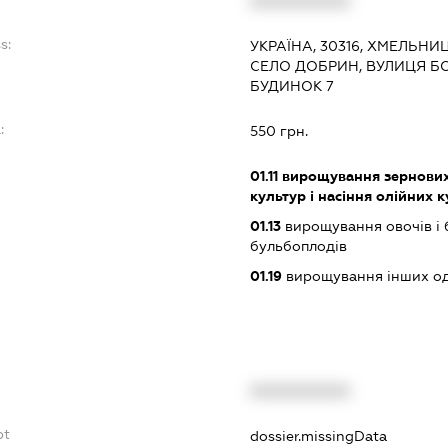
XXXXXXXXXX
s:
УКРАЇНА, 30316, ХМЕЛЬНИ
СЕЛО ДОБРИН, ВУЛИЦЯ Б
БУДИНОК 7
:
550 грн.
01.11
вирощування зернових 
культур і насіння олійних 
01.13
вирощування овочів і 
бульбоплодів
01.19
вирощування інших одн
XXXXXXXXXX
bt
dossier.missingData