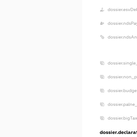
dossier.esvDe
dossier.ndsPa
dossier.ndsAn
dossier.singl
dossier.non_p
dossier.budge
dossier.palne
dossier.bigTa
dossier.declarat