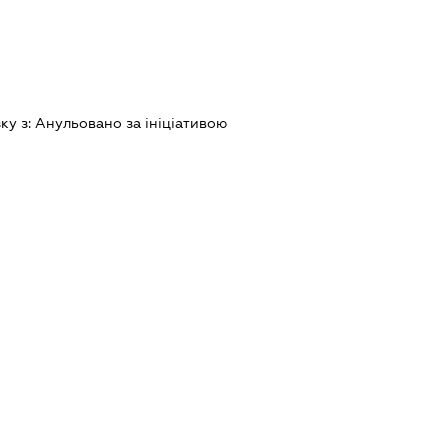
зку з:
Анульовано за iнiцiативою