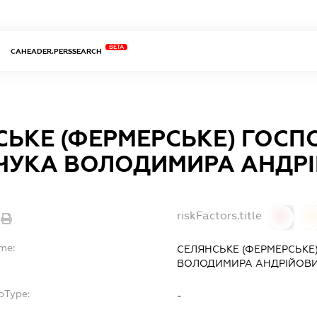
BETA
CAHEADER.PERSSEARCH
СЬКЕ (ФЕРМЕРСЬКЕ) ГОС
ЧУКА ВОЛОДИМИРА АНДР
riskFactors.title
0
ame:
СЕЛЯНСЬКЕ (ФЕРМЕРСЬКЕ
ВОЛОДИМИРА АНДРІЙОВИ
bType:
-