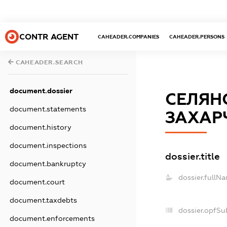
CONTR AGENT
CAHEADER.COMPANIES
CAHEADER.PERSONS
CAHEADER.SEARCH
document.dossier
СЕЛЯН
document.statements
ЗАХАР
document.history
document.inspections
dossier.title
document.bankruptcy
dossier.fullN
document.court
document.taxdebts
dossier.opfSu
document.enforcements