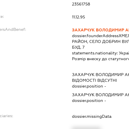
23561758
e:
11.12.95
dersAndBenef:
ЗАХАРЧУК ВОЛОДИМИР А
dossier.founderAddress
ХМЕ
РАЙОН, СЕЛО ДОБРИН В
БУД. 7
statements.nationality:
Укра
Розмір внеску до статутног
ЗАХАРЧУК ВОЛОДИМИР А
ВІДОМОСТІ ВІДСУТНІ
dossier.position -
ЗАХАРЧУК ВОЛОДИМИР А
dossier.position -
iaries:
dossier.missingData