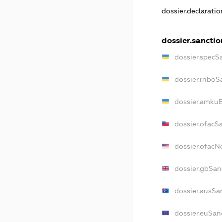
dossier.declarati
dossier.sanctio
dossier.specS
dossier.rnboS
dossier.amkuB
dossier.ofacS
dossier.ofac
dossier.gbSan
dossier.ausSa
dossier.euSan