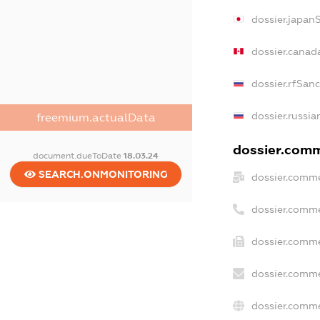
dossier.japan
dossier.canad
dossier.rfSan
dossier.russia
freemium.actualData
dossier.comme
document.dueToDate
18.03.24
SEARCH.ONMONITORING
dossier.comme
dossier.comme
dossier.comme
dossier.comme
dossier.comme