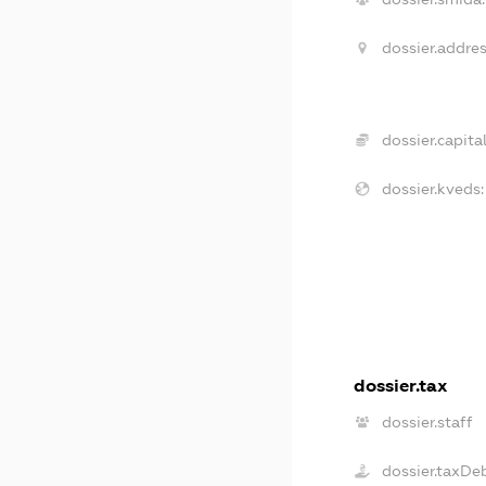
dossier.addres
dossier.capital
dossier.kveds:
dossier.tax
dossier.staff
dossier.taxDe