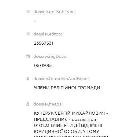
dossier.opfSubType:
-
dossier.edrpo:
23567531
dossier.regDate:
05.09.95
dossier.foundersAndBenef:
ЧЛЕНИ РЕЛІГІЙНОЇ ГРОМАДИ
dossier.heads:
КУЧЕРУК СЕРГІЙ МИХАЙЛОВИЧ
-
ПРЕДСТАВНИК
- dossier.from
01.01.23
ВЧИНЯТИ ДІЇ ВІД ІМЕНІ
ЮРИДИЧНОЇ ОСОБИ, У ТОМУ