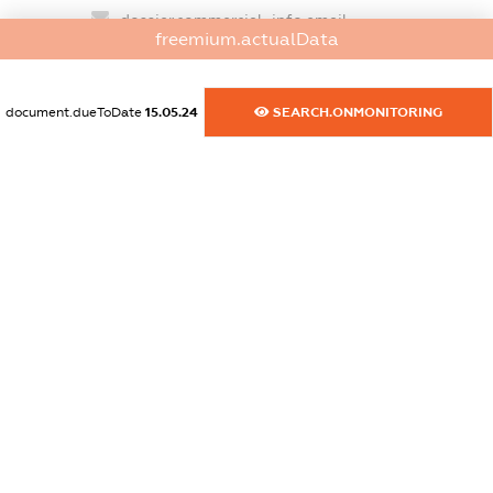
dossier.commercial_info.email
freemium.actualData
XXXXXXXXXX
dossier.commercial_info.website
document.dueToDate
15.05.24
SEARCH.ONMONITORING
XXXXXXXXXX
dossier.commercial_info.activity
XXXXXXXXXX
freemium.exampleText_1
freemium.exampleText_2
freemium.anonymousPerSearch2
FREEMIUM.DETAILS
FREEMIUM.REGISTER