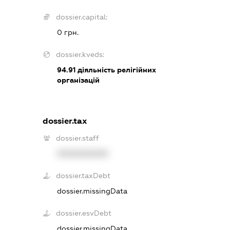
dossier.capital:
0 грн.
dossier.kveds:
94.91
діяльність релігійних
організацій
dossier.tax
dossier.staff
XXXXXXXXXX
dossier.taxDebt
dossier.missingData
dossier.esvDebt
dossier.missingData