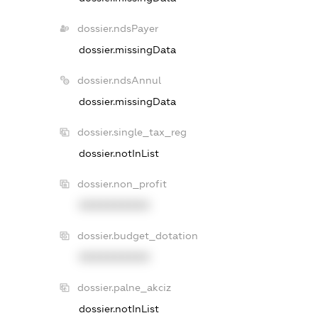
dossier.ndsPayer
dossier.missingData
dossier.ndsAnnul
dossier.missingData
dossier.single_tax_reg
dossier.notInList
dossier.non_profit
XXXXXXXXXX
dossier.budget_dotation
XXXXXXXXXX
dossier.palne_akciz
dossier.notInList