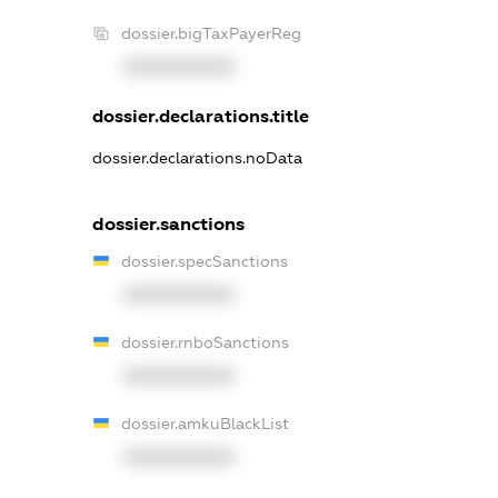
dossier.bigTaxPayerReg
XXXXXXXXXX
dossier.declarations.title
dossier.declarations.noData
dossier.sanctions
dossier.specSanctions
XXXXXXXXXX
dossier.rnboSanctions
XXXXXXXXXX
dossier.amkuBlackList
XXXXXXXXXX