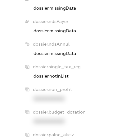
dossier.missingData
dossier.ndsPayer
dossier.missingData
dossier.ndsAnnul
dossier.missingData
dossier.single_tax_reg
dossier.notInList
dossier.non_profit
XXXXXXXXXX
dossier.budget_dotation
XXXXXXXXXX
dossier.palne_akciz