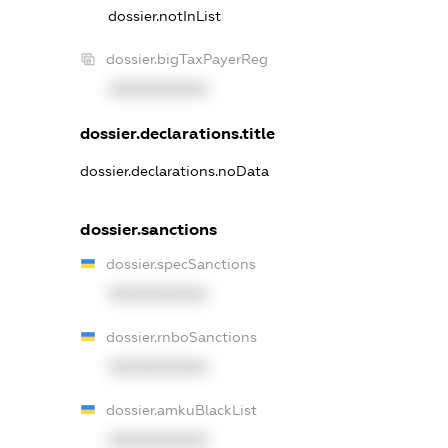
dossier.notInList
dossier.bigTaxPayerReg
XXXXXXXXXX
dossier.declarations.title
dossier.declarations.noData
dossier.sanctions
dossier.specSanctions
XXXXXXXXXX
dossier.rnboSanctions
XXXXXXXXXX
dossier.amkuBlackList
XXXXXXXXXX