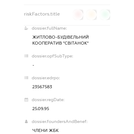
riskFactors.title
0
0
0
dossier.fullName:
ЖИТЛОВО-БУДІВЕЛЬНИЙ
КООПЕРАТИВ "СВІТАНОК"
dossier.opfSubType:
-
dossier.edrpo:
23567583
dossier.regDate:
25.09.95
dossier.foundersAndBenef:
ЧЛЕНИ ЖБК