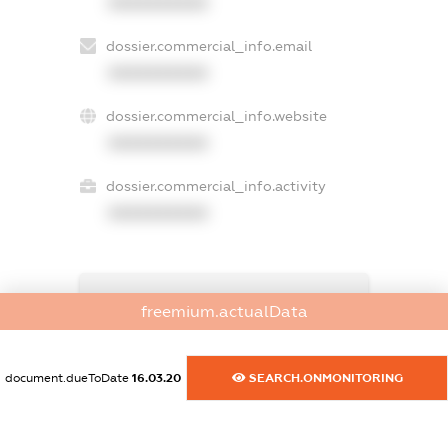
XXXXXXXXXX
dossier.commercial_info.email
XXXXXXXXXX
dossier.commercial_info.website
XXXXXXXXXX
dossier.commercial_info.activity
XXXXXXXXXX
freemium.exampleText_1
freemium.actualData
freemium.exampleText_2
freemium.anonymousPerSearch2
FREEMIUM.DETAILS
document.dueToDate
16.03.20
SEARCH.ONMONITORING
FREEMIUM.REGISTER