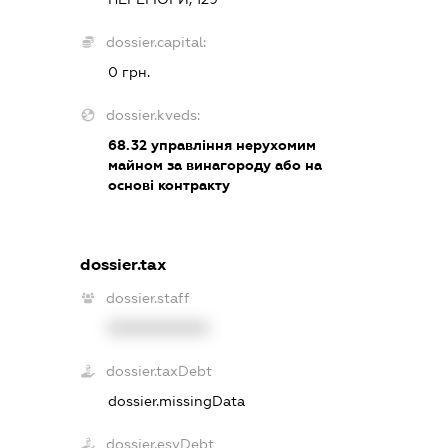
dossier.capital:
0 грн.
dossier.kveds:
68.32
управління нерухомим
майном за винагороду або на
основі контракту
dossier.tax
dossier.staff
XXXXXXXXXX
dossier.taxDebt
dossier.missingData
dossier.esvDebt