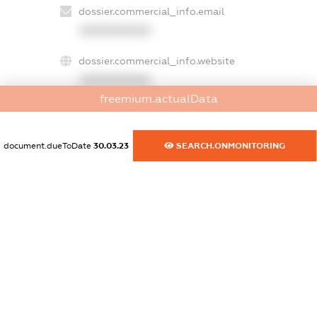
dossier.commercial_info.email
XXXXXXXXXX
dossier.commercial_info.website
XXXXXXXXXX
freemium.actualData
dossier.commercial_info.activity
XXXXXXXXXX
document.dueToDate
30.03.23
SEARCH.ONMONITORING
freemium.exampleText_1
freemium.exampleText_2
freemium.anonymousPerSearch2
FREEMIUM.DETAILS
FREEMIUM.REGISTER