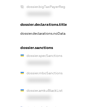
dossier.bigTaxPayerReg
XXXXXXXXXX
dossier.declarations.title
dossier.declarations.noData
dossier.sanctions
dossier.specSanctions
XXXXXXXXXX
dossier.rnboSanctions
XXXXXXXXXX
dossier.amkuBlackList
XXXXXXXXXX