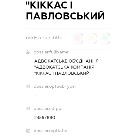
"КІККАС І
ПАВЛОВСЬКИЙ
riskFactors.title
0
0
0
dossier.fullName:
АДВОКАТСЬКЕ ОБ'ЄДНАННЯ
"АДВОКАТСЬКА КОМПАНІЯ
"КІККАС І ПАВЛОВСЬКИЙ
dossier.opfSubType:
-
dossier.edrpo:
23567880
dossier.regDate: