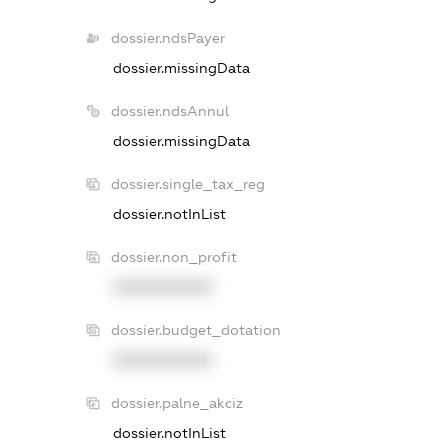
dossier.ndsPayer
dossier.missingData
dossier.ndsAnnul
dossier.missingData
dossier.single_tax_reg
dossier.notInList
dossier.non_profit
XXXXXXXXXX
dossier.budget_dotation
XXXXXXXXXX
dossier.palne_akciz
dossier.notInList