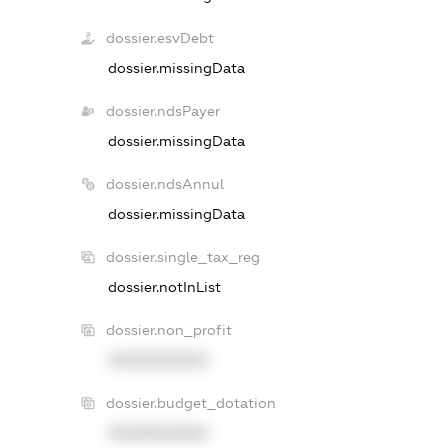
dossier.esvDebt
dossier.missingData
dossier.ndsPayer
dossier.missingData
dossier.ndsAnnul
dossier.missingData
dossier.single_tax_reg
dossier.notInList
dossier.non_profit
XXXXXXXXXX
dossier.budget_dotation
XXXXXXXXXX