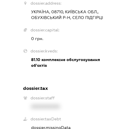
dossier.address:
УКРАЇНА, 08710, КИЇВСЬКА ОБЛ.,
ОБУХІВСЬКИЙ Р-Н, СЕЛО ПІДГІРЦІ
dossier.capital:
0 грн.
dossier.kveds:
81.10
комплексне обслуговування
об'єктів
dossier.tax
dossier.staff
XXXXXXXXXX
dossier.taxDebt
dossier.missingData