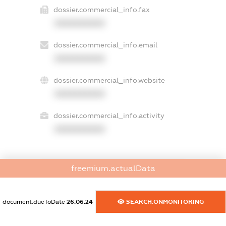
dossier.commercial_info.fax
XXXXXXXXXX
dossier.commercial_info.email
XXXXXXXXXX
dossier.commercial_info.website
XXXXXXXXXX
dossier.commercial_info.activity
XXXXXXXXXX
freemium.actualData
freemium.exampleText_1
freemium.exampleText_2
freemium.anonymousPerSearch2
document.dueToDate
26.06.24
SEARCH.ONMONITORING
FREEMIUM.DETAILS
FREEMIUM.REGISTER