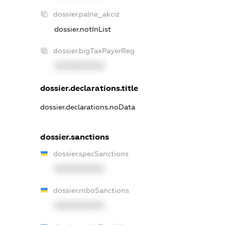
dossier.palne_akciz
dossier.notInList
dossier.bigTaxPayerReg
XXXXXXXXXX
dossier.declarations.title
dossier.declarations.noData
dossier.sanctions
dossier.specSanctions
XXXXXXXXXX
dossier.rnboSanctions
XXXXXXXXXX