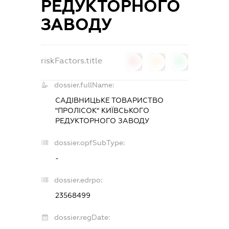
РЕДУКТОРНОГО
ЗАВОДУ
riskFactors.title
0
0
0
dossier.fullName:
САДІВНИЦЬКЕ ТОВАРИСТВО
"ПРОЛІСОК" КИЇВСЬКОГО
РЕДУКТОРНОГО ЗАВОДУ
dossier.opfSubType:
-
dossier.edrpo:
23568499
dossier.regDate: