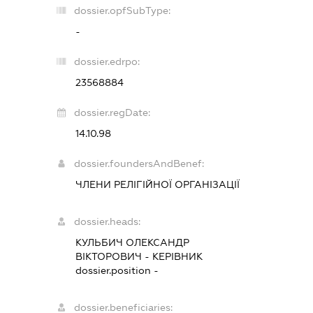
dossier.opfSubType:
-
dossier.edrpo:
23568884
dossier.regDate:
14.10.98
dossier.foundersAndBenef:
ЧЛЕНИ РЕЛІГІЙНОЇ ОРГАНІЗАЦІЇ
dossier.heads:
КУЛЬБИЧ ОЛЕКСАНДР
ВІКТОРОВИЧ
-
КЕРІВНИК
dossier.position -
dossier.beneficiaries: