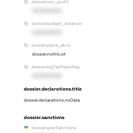
dossier.non_profit
XXXXXXXXXX
dossier.budget_dotation
XXXXXXXXXX
dossier.palne_akciz
dossier.notInList
dossier.bigTaxPayerReg
XXXXXXXXXX
dossier.declarations.title
dossier.declarations.noData
dossier.sanctions
dossier.specSanctions