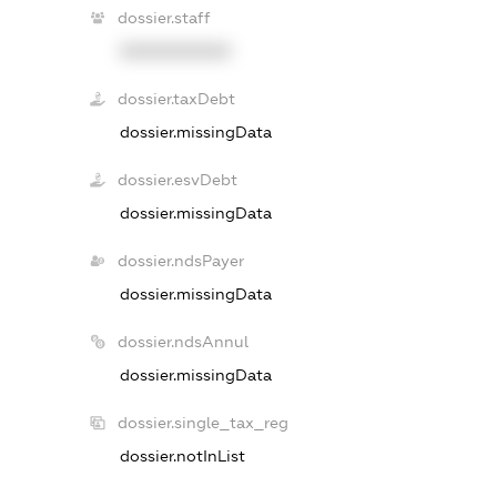
dossier.staff
XXXXXXXXXX
dossier.taxDebt
dossier.missingData
dossier.esvDebt
dossier.missingData
dossier.ndsPayer
dossier.missingData
dossier.ndsAnnul
dossier.missingData
dossier.single_tax_reg
dossier.notInList