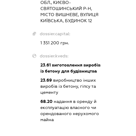
ОБЛ., КИЄВО-
СВЯТОШИНСЬКИЙ Р-Н,
МІСТО ВИШНЕВЕ, ВУЛИЦЯ
КИЇВСЬКА, БУДИНОК 12
dossier.capital:
1 351 200 грн.
dossier.kveds:
23.61
виготовлення виробів
із бетону для будівництва
23.69
виробництво інших
виробів із бетону, гіпсу та
цементу
68.20
надання в оренду й
експлуатацію власного чи
орендованого нерухомого
майна