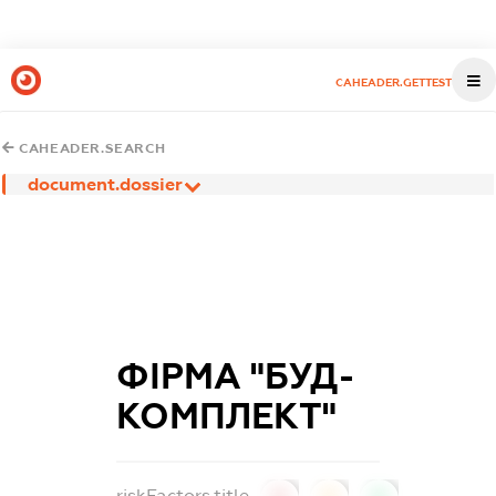
CAHEADER.GETTEST
CAHEADER.SEARCH
document.dossier
ФІРМА "БУД-
КОМПЛЕКТ"
riskFactors.title