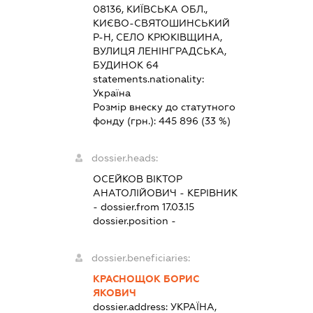
08136, КИЇВСЬКА ОБЛ.,
КИЄВО-СВЯТОШИНСЬКИЙ
Р-Н, СЕЛО КРЮКІВЩИНА,
ВУЛИЦЯ ЛЕНІНГРАДСЬКА,
БУДИНОК 64
statements.nationality:
Україна
Розмір внеску до статутного
фонду (грн.):
445 896
(33 %)
dossier.heads:
ОСЕЙКОВ ВІКТОР
АНАТОЛІЙОВИЧ
-
КЕРІВНИК
- dossier.from 17.03.15
dossier.position -
dossier.beneficiaries:
КРАСНОЩОК БОРИС
ЯКОВИЧ
dossier.address:
УКРАЇНА,