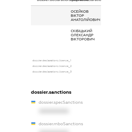
ОСЕЙКОВ
-
ВІКТОР
АНАТОЛІЙОВИЧ
СКІБІЦЬКИЙ
Заробітна плат
ОЛЕКСАНДР
отримана за
ВІКТОРОВИЧ
основним місце
роботи
dossier.declarations.license_1
dossier.declarations.license_2
dossier.declarations.license_3
dossier.sanctions
dossier.specSanctions
XXXXXXXXXX
dossier.rnboSanctions