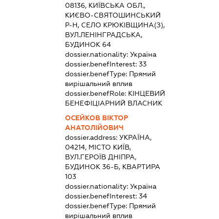
08136, КИЇВСЬКА ОБЛ.,
КИЄВО-СВЯТОШИНСЬКИЙ
Р-Н, СЕЛО КРЮКІВЩИНА(З),
ВУЛ.ЛЕНІНГРАДСЬКА,
БУДИНОК 64
dossier.nationality:
Україна
dossier.benefInterest:
33
dossier.benefType:
Прямий
вирішальний вплив
dossier.benefRole:
КІНЦЕВИЙ
БЕНЕФІЦІАРНИЙ ВЛАСНИК
ОСЕЙКОВ ВІКТОР
АНАТОЛІЙОВИЧ
dossier.address:
УКРАЇНА,
04214, МІСТО КИЇВ,
ВУЛ.ГЕРОЇВ ДНІПРА,
БУДИНОК 36-Б, КВАРТИРА
103
dossier.nationality:
Україна
dossier.benefInterest:
34
dossier.benefType:
Прямий
вирішальний вплив