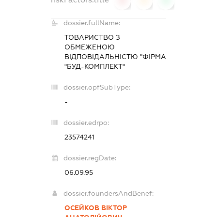
0
0
0
dossier.fullName:
ТОВАРИСТВО З
ОБМЕЖЕНОЮ
ВІДПОВІДАЛЬНІСТЮ "ФІРМА
"БУД-КОМПЛЕКТ"
dossier.opfSubType:
-
dossier.edrpo:
23574241
dossier.regDate:
06.09.95
dossier.foundersAndBenef:
ОСЕЙКОВ ВІКТОР