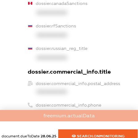
dossier.canadaSanctions
XXXXXXXXXX
dossier.rfSanctions
XXXXXXXXXX
dossier.russian_reg_title
XXXXXXXXXX
dossier.commercial_info.title
dossier.commercial_info.postal_address
XXXXXXXXXX
dossier.commercial_info.phone
XXXXXXXXXX
freemium.actualData
dossier.commercial_info.fax
XXXXXXXXXX
document.dueToDate
28.06.25
SEARCH.ONMONITORING