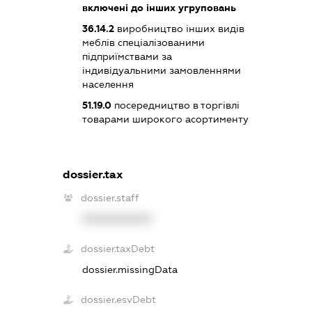
включені до інших угруповань
36.14.2
виробництво інших видів
меблів спеціалізованими
підприїмствами за
індивідуальними замовленнями
населення
51.19.0
посередництво в торгівлі
товарами широкого асортименту
dossier.tax
dossier.staff
XXXXXXXXXX
dossier.taxDebt
dossier.missingData
dossier.esvDebt