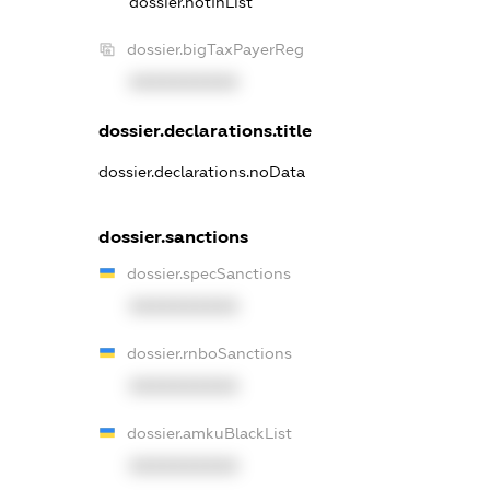
dossier.notInList
dossier.bigTaxPayerReg
XXXXXXXXXX
dossier.declarations.title
dossier.declarations.noData
dossier.sanctions
dossier.specSanctions
XXXXXXXXXX
dossier.rnboSanctions
XXXXXXXXXX
dossier.amkuBlackList
XXXXXXXXXX