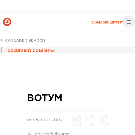
CAHEADER.GETTEST
CAHEADER.SEARCH
document.dossier
ВОТУМ
riskFactors.title
0
0
0
dossier.fullName: