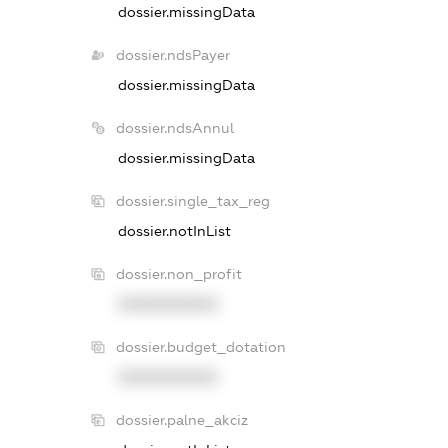
dossier.missingData
dossier.ndsPayer
dossier.missingData
dossier.ndsAnnul
dossier.missingData
dossier.single_tax_reg
dossier.notInList
dossier.non_profit
XXXXXXXXXX
dossier.budget_dotation
XXXXXXXXXX
dossier.palne_akciz