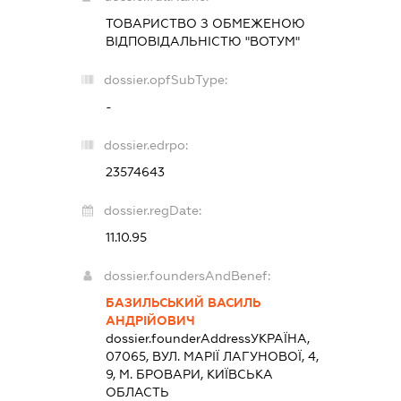
ТОВАРИСТВО З ОБМЕЖЕНОЮ
ВІДПОВІДАЛЬНІСТЮ "ВОТУМ"
dossier.opfSubType:
-
dossier.edrpo:
23574643
dossier.regDate:
11.10.95
dossier.foundersAndBenef:
БАЗИЛЬСЬКИЙ ВАСИЛЬ
АНДРІЙОВИЧ
dossier.founderAddress
УКРАЇНА,
07065, ВУЛ. МАРІЇ ЛАГУНОВОЇ, 4,
9, М. БРОВАРИ, КИЇВСЬКА
ОБЛАСТЬ