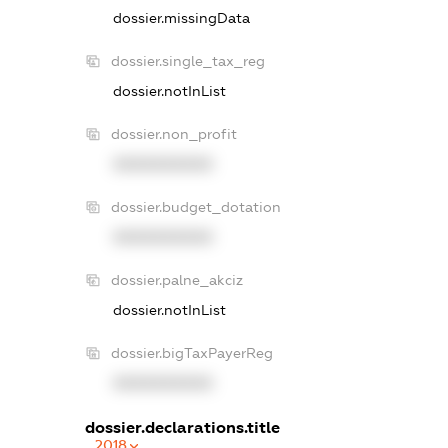
dossier.missingData
dossier.single_tax_reg
dossier.notInList
dossier.non_profit
XXXXXXXXXX
dossier.budget_dotation
XXXXXXXXXX
dossier.palne_akciz
dossier.notInList
dossier.bigTaxPayerReg
XXXXXXXXXX
dossier.declarations.title
2018