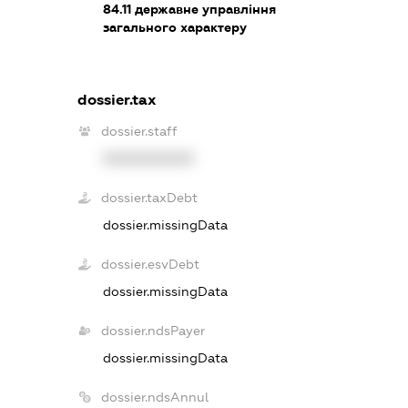
84.11
державне управління
загального характеру
dossier.tax
dossier.staff
XXXXXXXXXX
dossier.taxDebt
dossier.missingData
dossier.esvDebt
dossier.missingData
dossier.ndsPayer
dossier.missingData
dossier.ndsAnnul