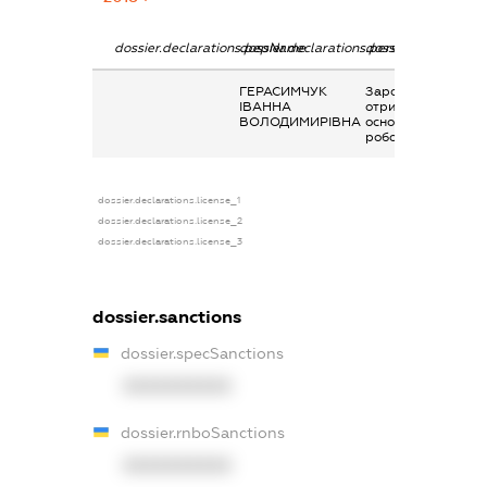
dossier.declarations.pepName
dossier.declarations.personName
dossier.declaration
ГЕРАСИМЧУК
Заробітна плата
ІВАННА
отримана за
ВОЛОДИМИРІВНА
основним місцем
роботи
dossier.declarations.license_1
dossier.declarations.license_2
dossier.declarations.license_3
dossier.sanctions
dossier.specSanctions
XXXXXXXXXX
dossier.rnboSanctions
XXXXXXXXXX