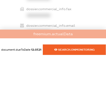
dossier.commercial_info.fax
XXXXXXXXXX
dossier.commercial_info.email
XXXXXXXXXX
freemium.actualData
dossier.commercial_info.website
XXXXXXXXXX
document.dueToDate
12.07.21
SEARCH.ONMONITORING
dossier.commercial_info.activity
XXXXXXXXXX
freemium.exampleText_1
freemium.exampleText_2
freemium.anonymousPerSearch2
FREEMIUM.DETAILS