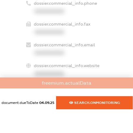
dossier.commercial_info.phone
XXXXXXXXXX
dossier.commercial_info.fax
XXXXXXXXXX
dossier.commercial_info.email
XXXXXXXXXX
dossier.commercial_info.website
XXXXXXXXXX
freemium.actualData
dossier.commercial_info.activity
XXXXXXXXXX
document.dueToDate
04.09.25
SEARCH.ONMONITORING
freemium.exampleText_1
freemium.exampleText_2
freemium.anonymousPerSearch2