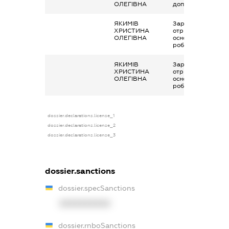
ОЛЕГІВНА
допомога
ЯКИМІВ
Заробітна плата
ХРИСТИНА
отримана за
ОЛЕГІВНА
основним місцем
роботи
ЯКИМІВ
Заробітна плата
ХРИСТИНА
отримана за
ОЛЕГІВНА
основним місцем
роботи
dossier.declarations.license_1
dossier.declarations.license_2
dossier.declarations.license_3
dossier.sanctions
dossier.specSanctions
XXXXXXXXXX
dossier.rnboSanctions