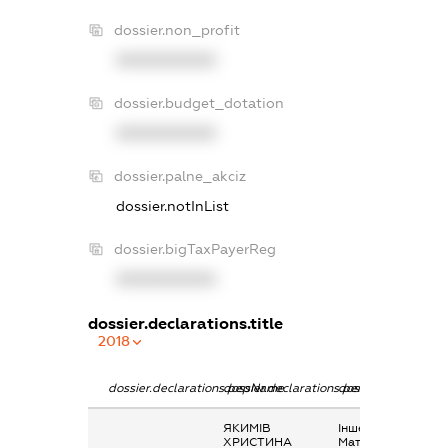
dossier.non_profit
XXXXXXXXXX
dossier.budget_dotation
XXXXXXXXXX
dossier.palne_akciz
dossier.notInList
dossier.bigTaxPayerReg
XXXXXXXXXX
dossier.declarations.title
2018
dossier.declarations.pepName
dossier.declarations.personName
dossier.declaratio
ЯКИМІВ
Інше,
ХРИСТИНА
Матеріальна