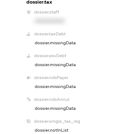
dossier.tax
dossier.staff
XXXXXXXXXX
dossier.taxDebt
dossier.missingData
dossier.esvDebt
dossier.missingData
dossier.ndsPayer
dossier.missingData
dossier.ndsAnnul
dossier.missingData
dossier.single_tax_reg
dossier.notInList