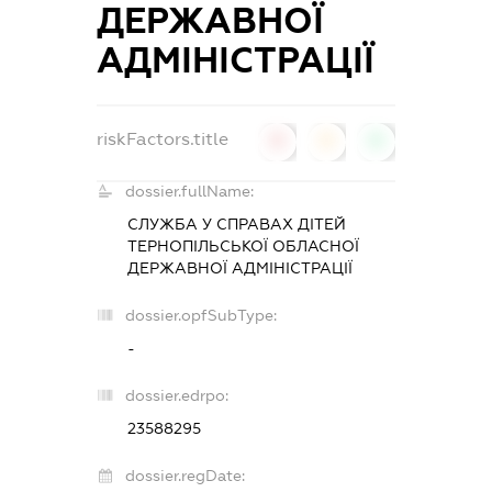
ДЕРЖАВНОЇ
АДМІНІСТРАЦІЇ
riskFactors.title
0
0
0
dossier.fullName:
СЛУЖБА У СПРАВАХ ДІТЕЙ
ТЕРНОПІЛЬСЬКОЇ ОБЛАСНОЇ
ДЕРЖАВНОЇ АДМІНІСТРАЦІЇ
dossier.opfSubType:
-
dossier.edrpo:
23588295
dossier.regDate: