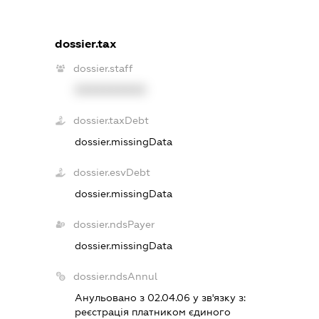
dossier.tax
dossier.staff
XXXXXXXXXX
dossier.taxDebt
dossier.missingData
dossier.esvDebt
dossier.missingData
dossier.ndsPayer
dossier.missingData
dossier.ndsAnnul
Анульовано з 02.04.06 у зв'язку з:
реєстрацiя платником єдиного