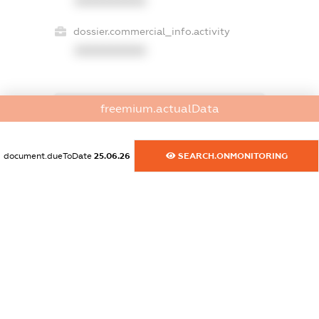
XXXXXXXXXX
dossier.commercial_info.activity
XXXXXXXXXX
freemium.actualData
freemium.exampleText_1
freemium.exampleText_2
freemium.anonymousPerSearch2
document.dueToDate
25.06.26
SEARCH.ONMONITORING
FREEMIUM.DETAILS
FREEMIUM.REGISTER