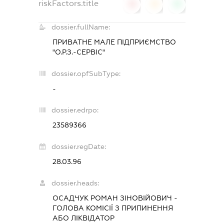
riskFactors.title
0
0
0
dossier.fullName:
ПРИВАТНЕ МАЛЕ ПІДПРИЄМСТВО
"О.Р.З.-СЕРВІС"
dossier.opfSubType:
-
dossier.edrpo:
23589366
dossier.regDate:
28.03.96
dossier.heads:
ОСАДЧУК РОМАН ЗІНОВІЙОВИЧ
-
ГОЛОВА КОМІСІЇ З ПРИПИНЕННЯ
АБО ЛІКВІДАТОР