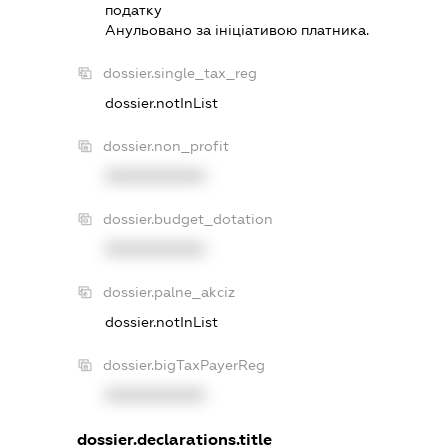
податку
Анульовано за iнiцiативою платника.
dossier.single_tax_reg
dossier.notInList
dossier.non_profit
XXXXXXXXXX
dossier.budget_dotation
XXXXXXXXXX
dossier.palne_akciz
dossier.notInList
dossier.bigTaxPayerReg
XXXXXXXXXX
dossier.declarations.title