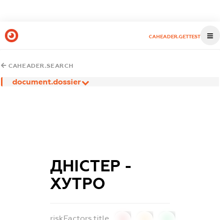
CAHEADER.GETTEST
CAHEADER.SEARCH
document.dossier
ДНІСТЕР -
ХУТРО
riskFactors.title
0
0
0