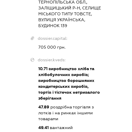
ТЕРНОПІЛЬСЬКА ОБЛ.,
ЗАЛІЩИЦЬКИЙ Р-Н, СЕЛИЩЕ
МІСЬКОГО ТИПУ ТОВСТЕ,
ВУЛИЦЯ УКРАЇНСЬКА,
БУДИНОК 139
dossier.capital:
705 000 грн.
dossier.kveds:
10.71
виробництво хліба та
хлібобулочних виробів;
виробництво борошняних
кондитерських виробів,
тортів і тістечок нетривалого
зберігання
47.89
роздрібна торгівля з
лотків і на ринках іншими
товарами
49.41
вантажний