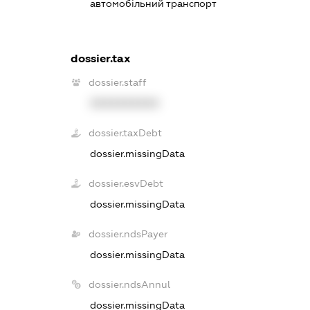
автомобільний транспорт
dossier.tax
dossier.staff
XXXXXXXXXX
dossier.taxDebt
dossier.missingData
dossier.esvDebt
dossier.missingData
dossier.ndsPayer
dossier.missingData
dossier.ndsAnnul
dossier.missingData