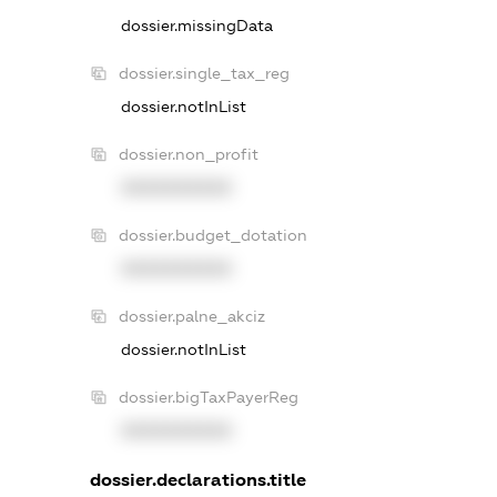
dossier.missingData
dossier.single_tax_reg
dossier.notInList
dossier.non_profit
XXXXXXXXXX
dossier.budget_dotation
XXXXXXXXXX
dossier.palne_akciz
dossier.notInList
dossier.bigTaxPayerReg
XXXXXXXXXX
dossier.declarations.title