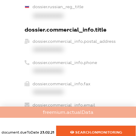
dossier.russian_reg_title
XXXXXXXXXX
dossier.commercial_info.title
dossier.commercial_info.postal_address
XXXXXXXXXX
dossier.commercial_info.phone
XXXXXXXXXX
dossier.commercial_info.fax
XXXXXXXXXX
dossier.commercial_info.email
freemium.actualData
XXXXXXXXXX
dossier.commercial_info.website
document.dueToDate
23.02.21
SEARCH.ONMONITORING
XXXXXXXXXX