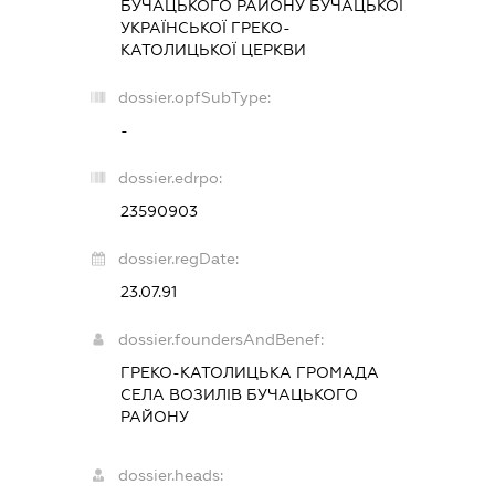
БУЧАЦЬКОГО РАЙОНУ БУЧАЦЬКОЇ
УКРАЇНСЬКОЇ ГРЕКО-
КАТОЛИЦЬКОЇ ЦЕРКВИ
dossier.opfSubType:
-
dossier.edrpo:
23590903
dossier.regDate:
23.07.91
dossier.foundersAndBenef:
ГРЕКО-КАТОЛИЦЬКА ГРОМАДА
СЕЛА ВОЗИЛІВ БУЧАЦЬКОГО
РАЙОНУ
dossier.heads: