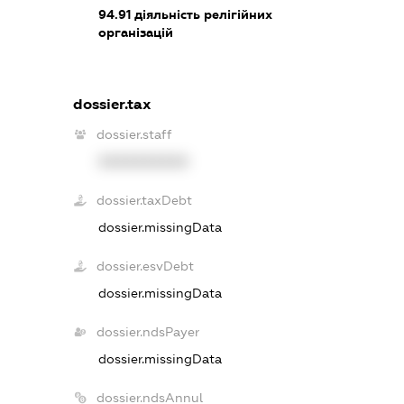
94.91
діяльність релігійних
організацій
dossier.tax
dossier.staff
XXXXXXXXXX
dossier.taxDebt
dossier.missingData
dossier.esvDebt
dossier.missingData
dossier.ndsPayer
dossier.missingData
dossier.ndsAnnul