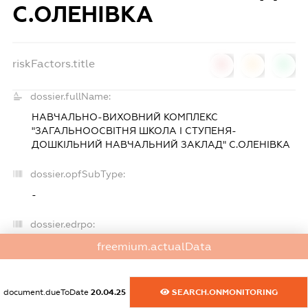
С.ОЛЕНІВКА
riskFactors.title
0
0
0
dossier.fullName:
НАВЧАЛЬНО-ВИХОВНИЙ КОМПЛЕКС
"ЗАГАЛЬНООСВІТНЯ ШКОЛА І СТУПЕНЯ-
ДОШКІЛЬНИЙ НАВЧАЛЬНИЙ ЗАКЛАД" С.ОЛЕНІВКА
dossier.opfSubType:
-
dossier.edrpo:
23594410
freemium.actualData
dossier.regDate:
document.dueToDate
20.04.25
SEARCH.ONMONITORING
15.04.96