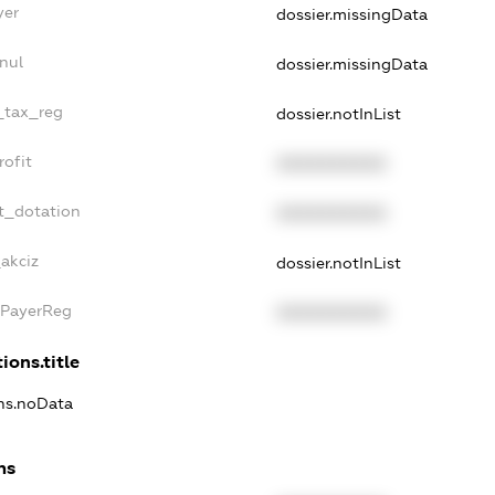
yer
dossier.missingData
nul
dossier.missingData
e_tax_reg
dossier.notInList
rofit
XXXXXXXXXX
t_dotation
XXXXXXXXXX
akciz
dossier.notInList
xPayerReg
XXXXXXXXXX
ions.title
ons.noData
ns