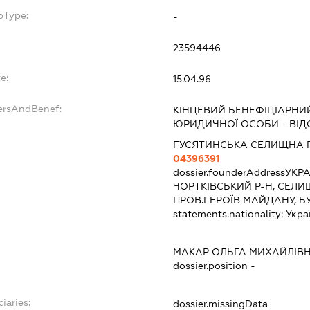
bType:
-
23594446
e:
15.04.96
ersAndBenef:
КІНЦЕВИЙ БЕНЕФІЦІАРНИ
ЮРИДИЧНОЇ ОСОБИ - ВІД
ГУСЯТИНСЬКА СЕЛИЩНА 
04396391
dossier.founderAddress
УКРА
ЧОРТКІВСЬКИЙ Р-Н, СЕЛИЩ
ПРОВ.ГЕРОЇВ МАЙДАНУ, Б
statements.nationality:
Укра
МАКАР ОЛЬГА МИХАЙЛІВ
dossier.position -
iaries:
dossier.missingData