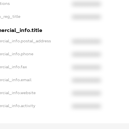
tions
XXXXXXXXXX
n_reg_title
XXXXXXXXXX
rcial_info.title
rcial_info.postal_address
XXXXXXXXXX
rcial_info.phone
XXXXXXXXXX
rcial_info.fax
XXXXXXXXXX
rcial_info.email
XXXXXXXXXX
rcial_info.website
XXXXXXXXXX
cial_info.activity
XXXXXXXXXX