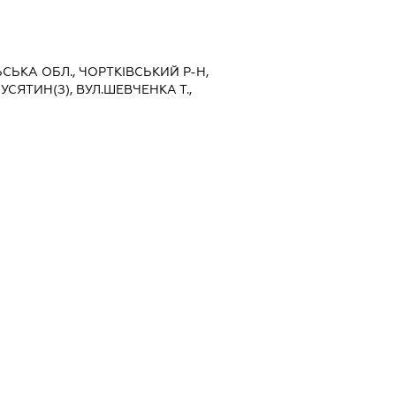
ЬСЬКА ОБЛ., ЧОРТКІВСЬКИЙ Р-Н,
СЯТИН(З), ВУЛ.ШЕВЧЕНКА Т.,