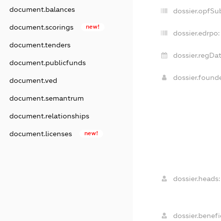
document.balances
dossier.opfSu
document.scorings
new!
dossier.edrpo:
document.tenders
dossier.regDat
document.publicfunds
dossier.found
document.ved
document.semantrum
document.relationships
document.licenses
new!
dossier.heads:
dossier.benefic