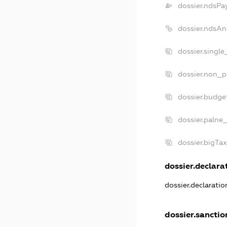
dossier.ndsPa
dossier.ndsAn
dossier.singl
dossier.non_p
dossier.budge
dossier.palne_
dossier.bigTa
dossier.declarat
dossier.declarati
dossier.sanctio