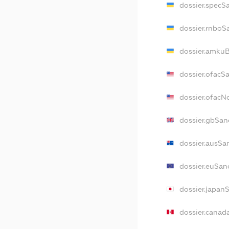
dossier.specS
dossier.rnboS
dossier.amkuB
dossier.ofacS
dossier.ofac
dossier.gbSan
dossier.ausSa
dossier.euSan
dossier.japan
dossier.canad