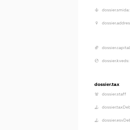
dossier.smida:
dossier.addres
dossier.capital
dossier.kveds:
dossier.tax
dossier.staff
dossier.taxDe
dossier.esvDe