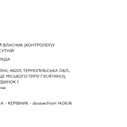
Й ВЛАСНИК (КОНТРОЛЕР)У
СУТНІЙ
РАДА
ЇНА, 48201, ТЕРНОПІЛЬСЬКА ОБЛ.,
Е МІСЬКОГО ТИПУ ГУСЯТИН(З),
УДИНОК 1
їна
НА
-
КЕРІВНИК
- dossier.from 14.06.16