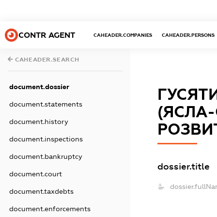
CONTR AGENT
CAHEADER.COMPANIES
CAHEADER.PERSONS
CAHEADER.SEARCH
document.dossier
ГУСЯТ
document.statements
(ЯСЛА
document.history
РОЗВИ
document.inspections
document.bankruptcy
dossier.title
document.court
dossier.fullNa
document.taxdebts
document.enforcements