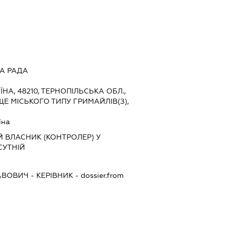
А РАДА
ЇНА, 48210, ТЕРНОПІЛЬСЬКА ОБЛ.,
ЩЕ МІСЬКОГО ТИПУ ГРИМАЙЛІВ(З),
їна
 ВЛАСНИК (КОНТРОЛЕР) У
СУТНІЙ
АВОВИЧ
-
КЕРІВНИК
- dossier.from