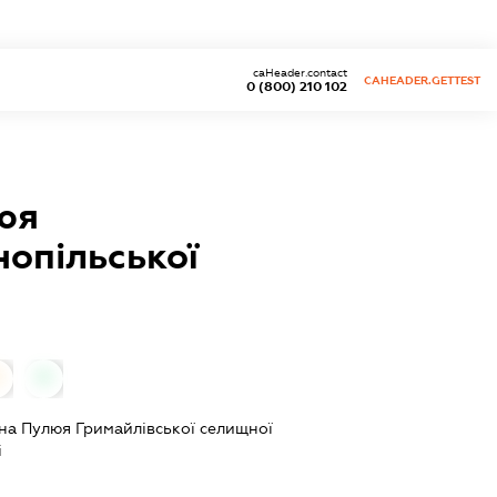
caHeader.contact
CAHEADER.GETTEST
0 (800) 210 102
люя
нопільської
0
ана Пулюя Гримайлівської селищної
і