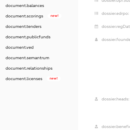
dossier.opfSu
document.balances
dossier.edrpo:
document.scorings
new!
document.tenders
dossier.regDat
document.publicfunds
dossier.found
document.ved
document.semantrum
document.relationships
document.licenses
new!
dossier.heads:
dossier.benefic