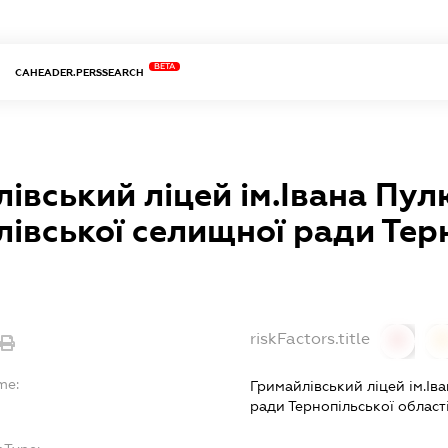
BETA
CAHEADER.PERSSEARCH
івський ліцей ім.Івана Пу
івської селищної ради Тер
riskFactors.title
0
0
me:
Гримайлівський ліцей ім.Ів
ради Тернопільської област