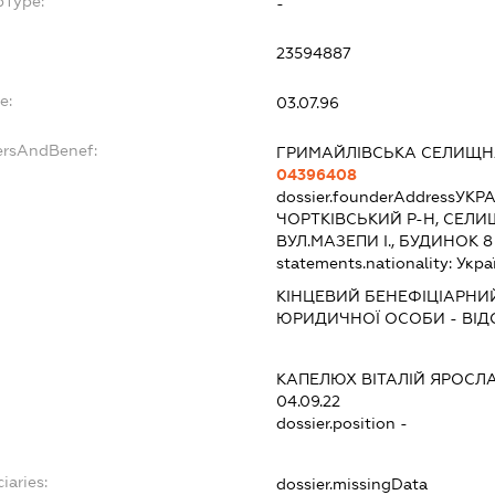
bType:
-
23594887
e:
03.07.96
ersAndBenef:
ГРИМАЙЛІВСЬКА СЕЛИЩН
04396408
dossier.founderAddress
УКРА
ЧОРТКІВСЬКИЙ Р-Н, СЕЛИ
ВУЛ.МАЗЕПИ І., БУДИНОК 8
statements.nationality:
Укра
КІНЦЕВИЙ БЕНЕФІЦІАРНИЙ
ЮРИДИЧНОЇ ОСОБИ - ВІД
КАПЕЛЮХ ВІТАЛІЙ ЯРОСЛ
04.09.22
dossier.position -
iaries:
dossier.missingData