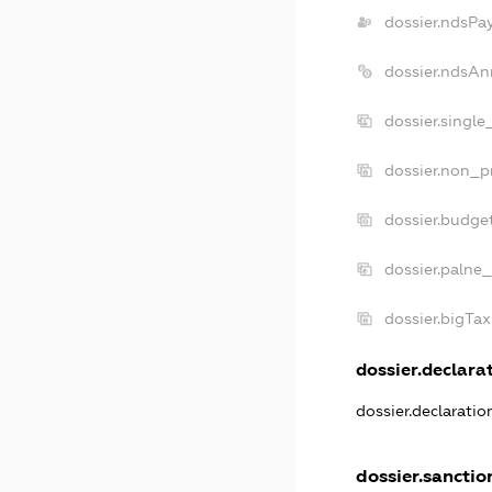
dossier.ndsPa
dossier.ndsAn
dossier.single
dossier.non_pr
dossier.budge
dossier.palne_
dossier.bigTa
dossier.declarat
dossier.declarati
dossier.sanctio