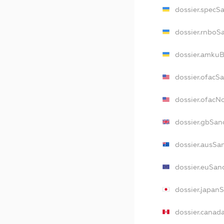
dossier.specS
dossier.rnboS
dossier.amkuB
dossier.ofacS
dossier.ofac
dossier.gbSan
dossier.ausSa
dossier.euSan
dossier.japan
dossier.canad