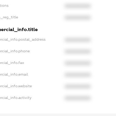
tions
XXXXXXXXXX
n_reg_title
XXXXXXXXXX
rcial_info.title
rcial_info.postal_address
XXXXXXXXXX
rcial_info.phone
XXXXXXXXXX
rcial_info.fax
XXXXXXXXXX
rcial_info.email
XXXXXXXXXX
rcial_info.website
XXXXXXXXXX
cial_info.activity
XXXXXXXXXX