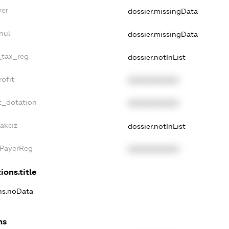
yer
dossier.missingData
nul
dossier.missingData
_tax_reg
dossier.notInList
ofit
XXXXXXXXXX
t_dotation
XXXXXXXXXX
akciz
dossier.notInList
xPayerReg
XXXXXXXXXX
ions.title
ons.noData
ns