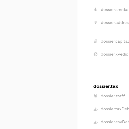
dossier.smida:
dossier.addres
dossier.capital
dossier.kveds:
dossier.tax
dossier.staff
dossier.taxDe
dossier.esvDe