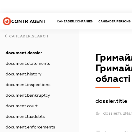
CONTR AGENT
CAHEADER.COMPANIES
CAHEADER.PERSONS
CAHEADER.SEARCH
document.dossier
Гримайл
document.statements
Гримайл
document.history
області
document.inspections
document.bankruptcy
dossier.title
document.court
dossier.fullNa
document.taxdebts
document.enforcements