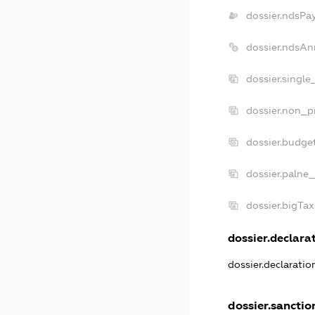
dossier.ndsPa
dossier.ndsAn
dossier.single
dossier.non_pr
dossier.budge
dossier.palne_
dossier.bigTa
dossier.declarat
dossier.declarati
dossier.sanctio