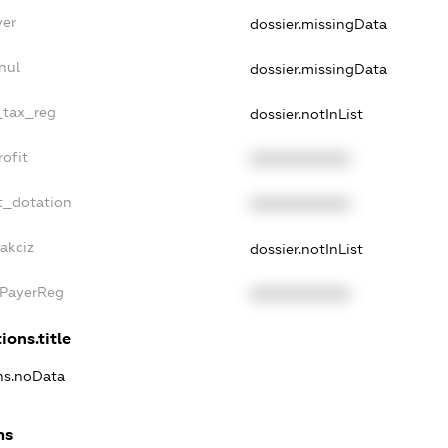
yer
dossier.missingData
nul
dossier.missingData
_tax_reg
dossier.notInList
ofit
XXXXXXXXXX
t_dotation
XXXXXXXXXX
akciz
dossier.notInList
xPayerReg
XXXXXXXXXX
ions.title
ons.noData
ns