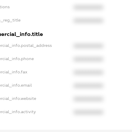
tions
XXXXXXXXXX
n_reg_title
XXXXXXXXXX
rcial_info.title
rcial_info.postal_address
XXXXXXXXXX
rcial_info.phone
XXXXXXXXXX
rcial_info.fax
XXXXXXXXXX
rcial_info.email
XXXXXXXXXX
rcial_info.website
XXXXXXXXXX
cial_info.activity
XXXXXXXXXX