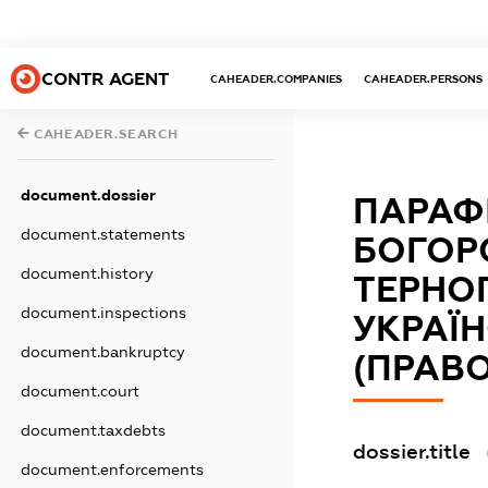
CONTR AGENT
CAHEADER.COMPANIES
CAHEADER.PERSONS
CAHEADER.SEARCH
document.dossier
ПАРАФІ
document.statements
БОГОР
document.history
ТЕРНОП
document.inspections
УКРАЇ
document.bankruptcy
(ПРАВО
document.court
document.taxdebts
dossier.title
document.enforcements