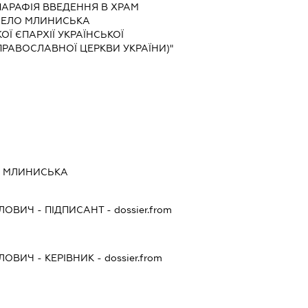
"ПАРАФІЯ ВВЕДЕННЯ В ХРАМ
СЕЛО МЛИНИСЬКА
Ї ЄПАРХІЇ УКРАЇНСЬКОЇ
РАВОСЛАВНОЇ ЦЕРКВИ УКРАЇНИ)"
А МЛИНИСЬКА
ЛОВИЧ
-
ПІДПИСАНТ
- dossier.from
ЛОВИЧ
-
КЕРІВНИК
- dossier.from