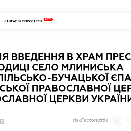
BETA
CAHEADER.PERSSEARCH
Я ВВЕДЕННЯ В ХРАМ ПРЕС
ОДИЦІ СЕЛО МЛИНИСЬКА
ІЛЬСЬКО-БУЧАЦЬКОЇ ЄПА
НСЬКОЇ ПРАВОСЛАВНОЇ ЦЕ
СЛАВНОЇ ЦЕРКВИ УКРАЇН
riskFactors.title
0
0