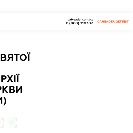
caHeader.contact
CAHEADER.GETTEST
0 (800) 210 102
ВЯТОЇ
РХІЇ
РКВИ
И)
0