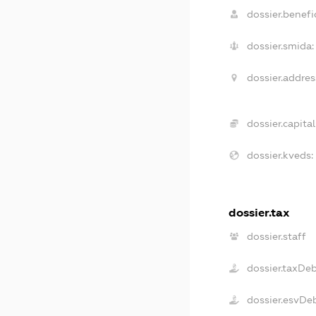
dossier.benefic
dossier.smida:
dossier.addres
dossier.capital
dossier.kveds:
dossier.tax
dossier.staff
dossier.taxDe
dossier.esvDe