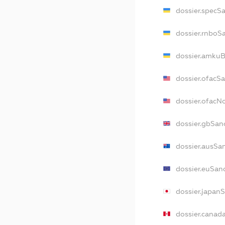
dossier.specS
dossier.rnboS
dossier.amkuB
dossier.ofacS
dossier.ofac
dossier.gbSan
dossier.ausSa
dossier.euSan
dossier.japan
dossier.canad