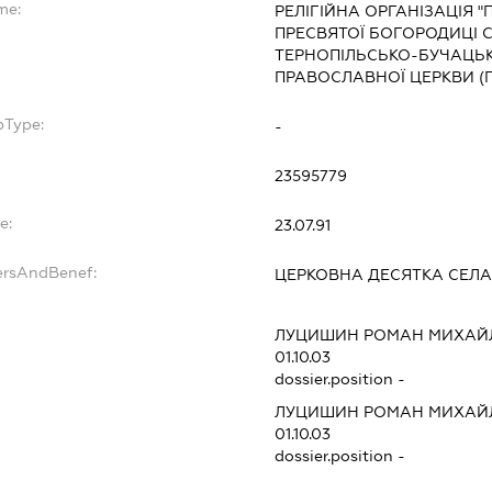
me:
РЕЛІГІЙНА ОРГАНІЗАЦІЯ 
ПРЕСВЯТОЇ БОГОРОДИЦІ 
ТЕРНОПІЛЬСЬКО-БУЧАЦЬКО
ПРАВОСЛАВНОЇ ЦЕРКВИ (П
bType:
-
23595779
e:
23.07.91
ersAndBenef:
ЦЕРКОВНА ДЕСЯТКА СЕЛ
ЛУЦИШИН РОМАН МИХАЙ
01.10.03
dossier.position -
ЛУЦИШИН РОМАН МИХАЙ
01.10.03
dossier.position -