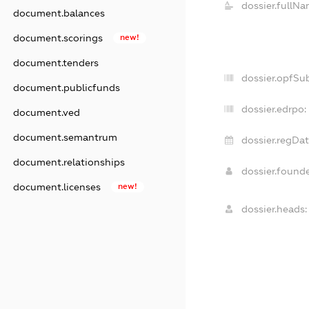
dossier.fullNa
document.balances
document.scorings
new!
document.tenders
dossier.opfSu
document.publicfunds
dossier.edrpo:
document.ved
document.semantrum
dossier.regDat
document.relationships
dossier.found
document.licenses
new!
dossier.heads: