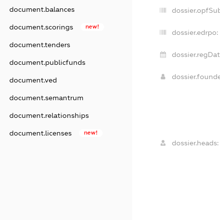
document.balances
dossier.opfSu
document.scorings
new!
dossier.edrpo:
document.tenders
dossier.regDat
document.publicfunds
dossier.found
document.ved
document.semantrum
document.relationships
document.licenses
new!
dossier.heads: