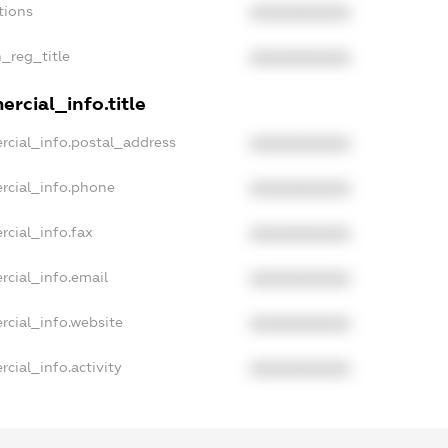
tions
XXXXXXXXXX
n_reg_title
XXXXXXXXXX
rcial_info.title
rcial_info.postal_address
XXXXXXXXXX
rcial_info.phone
XXXXXXXXXX
rcial_info.fax
XXXXXXXXXX
rcial_info.email
XXXXXXXXXX
rcial_info.website
XXXXXXXXXX
cial_info.activity
XXXXXXXXXX