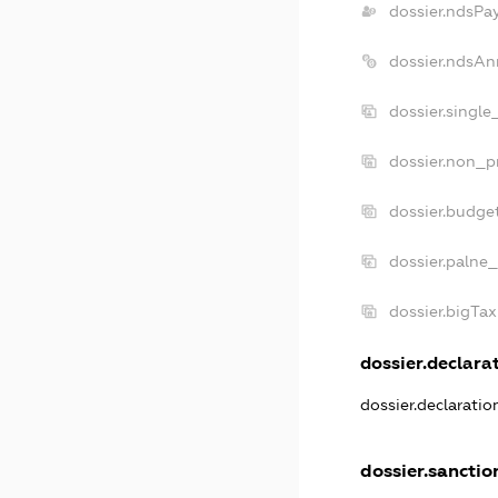
dossier.ndsPa
dossier.ndsAn
dossier.single
dossier.non_pr
dossier.budge
dossier.palne_
dossier.bigTa
dossier.declarat
dossier.declarati
dossier.sanctio