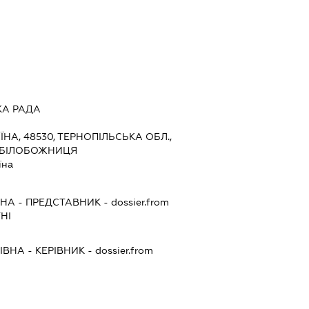
КА РАДА
ЇНА, 48530, ТЕРНОПІЛЬСЬКА ОБЛ.,
О БІЛОБОЖНИЦЯ
їна
ВНА
-
ПРЕДСТАВНИК
- dossier.from
НІ
ІВНА
-
КЕРІВНИК
- dossier.from