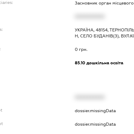
iaries:
Засновник орган місцевог
XXXXXXXXXX
s:
УКРАЇНА, 48154, ТЕРНОПІ
Н, СЕЛО БУДАНІВ(З), ВУЛ
:
0 грн.
85.10
дошкільна освіта
XXXXXXXXXX
bt
dossier.missingData
bt
dossier.missingData