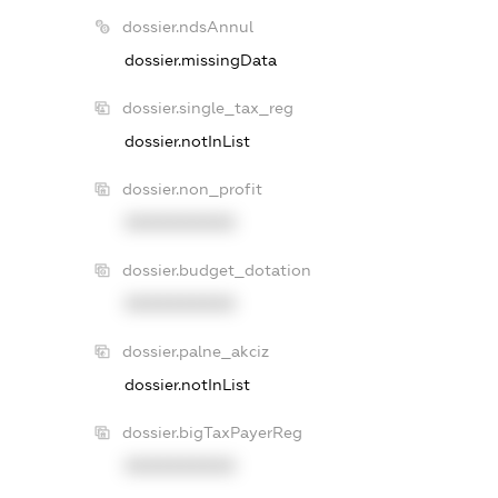
dossier.ndsAnnul
dossier.missingData
dossier.single_tax_reg
dossier.notInList
dossier.non_profit
XXXXXXXXXX
dossier.budget_dotation
XXXXXXXXXX
dossier.palne_akciz
dossier.notInList
dossier.bigTaxPayerReg
XXXXXXXXXX