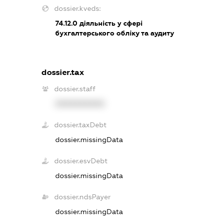
dossier.kveds:
74.12.0
діяльність у сфері
бухгалтерського обліку та аудиту
dossier.tax
dossier.staff
XXXXXXXXXX
dossier.taxDebt
dossier.missingData
dossier.esvDebt
dossier.missingData
dossier.ndsPayer
dossier.missingData