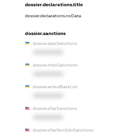
dossier.declarations.title
dossier.declarations.noData
dossier.sanctions
dossier.specSanctions
XXXXXXXXXX
dossier.rnboSanctions
XXXXXXXXXX
dossier.amkuBlackList
XXXXXXXXXX
dossier.ofacSanctions
XXXXXXXXXX
dossier.ofacNonSdnSanctions