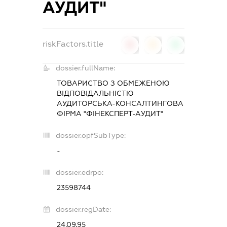
АУДИТ"
riskFactors.title
0
0
0
dossier.fullName:
ТОВАРИСТВО З ОБМЕЖЕНОЮ
ВІДПОВІДАЛЬНІСТЮ
АУДИТОРСЬКА-КОНСАЛТИНГОВА
ФІРМА "ФІНЕКСПЕРТ-АУДИТ"
dossier.opfSubType:
-
dossier.edrpo:
23598744
dossier.regDate:
24.09.95