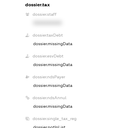
dossier.tax
dossier.staff
XXXXXXXXXX
dossier.taxDebt
dossier.missingData
dossier.esvDebt
dossier.missingData
dossier.ndsPayer
dossier.missingData
dossier.ndsAnnul
dossier.missingData
dossier.single_tax_reg
dossier.notInList