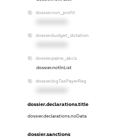
dossier.non_profit
XXXXXXXXXX
dossier.budget_dotation
XXXXXXXXXX
dossier.palne_akciz
dossier.notInList
dossier.bigTaxPayerReg
XXXXXXXXXX
dossier.declarations.title
dossier.declarations.noData
dossier.sanctions