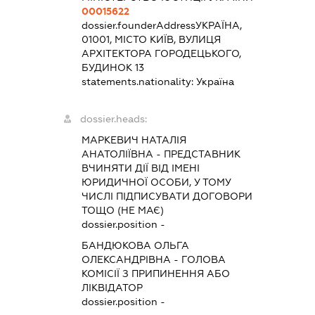
00015622
dossier.founderAddress
УКРАЇНА,
01001, МІСТО КИЇВ, ВУЛИЦЯ
АРХІТЕКТОРА ГОРОДЕЦЬКОГО,
БУДИНОК 13
statements.nationality:
Україна
dossier.heads:
МАРКЕВИЧ НАТАЛІЯ
АНАТОЛІЇВНА
-
ПРЕДСТАВНИК
ВЧИНЯТИ ДІЇ ВІД ІМЕНІ
ЮРИДИЧНОЇ ОСОБИ, У ТОМУ
ЧИСЛІ ПІДПИСУВАТИ ДОГОВОРИ
ТОЩО (НЕ МАЄ)
dossier.position -
БАНДЮКОВА ОЛЬГА
ОЛЕКСАНДРІВНА
-
ГОЛОВА
КОМІСІЇ З ПРИПИНЕННЯ АБО
ЛІКВІДАТОР
dossier.position -