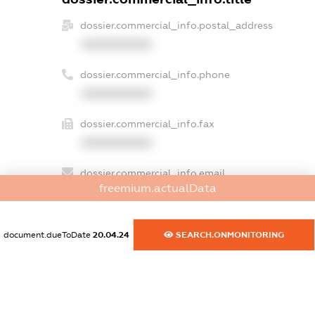
dossier.commercial_info.postal_address
XXXXXXXXXX
dossier.commercial_info.phone
XXXXXXXXXX
dossier.commercial_info.fax
XXXXXXXXXX
dossier.commercial_info.email
freemium.actualData
XXXXXXXXXX
dossier.commercial_info.website
document.dueToDate
20.04.24
SEARCH.ONMONITORING
XXXXXXXXXX
dossier.commercial_info.activity
XXXXXXXXXX