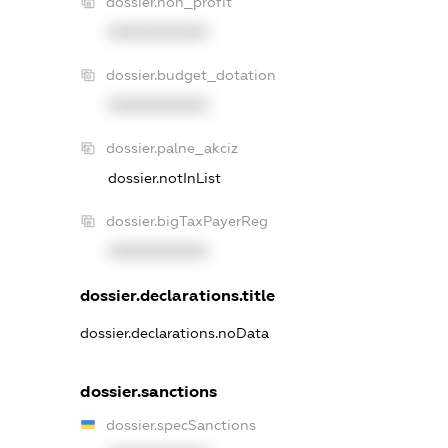
dossier.non_profit
XXXXXXXXXX
dossier.budget_dotation
XXXXXXXXXX
dossier.palne_akciz
dossier.notInList
dossier.bigTaxPayerReg
XXXXXXXXXX
dossier.declarations.title
dossier.declarations.noData
dossier.sanctions
dossier.specSanctions